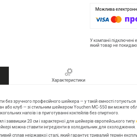
У компанії підключені 
який товар не покидаю
Характеристики
 без зручного професійного шейкера — у такій ємності готуються 
ран або клуб — зі стильним шейкером Youchen MC-550 ви можете об
огольних напоїв і в приготуванні коктейлів без спиртного.
л і заввишки 20 см і характерної для шейкерів європейського типу
 шейкері можна ставити інгредієнти в холодильник для охолодження.
вий сплав неіржавкої сталі, який гарантує тривалий термін експлуа