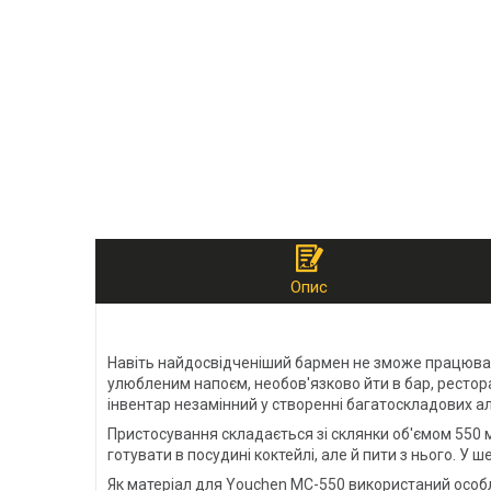
Опис
Навіть найдосвідченіший бармен не зможе працювати
улюбленим напоєм, необов'язково йти в бар, ресто
інвентар незамінний у створенні багатоскладових алк
Пристосування складається зі склянки об'ємом 550 м
готувати в посудині коктейлі, але й пити з нього. У
Як матеріал для Youchen MC-550 використаний особли