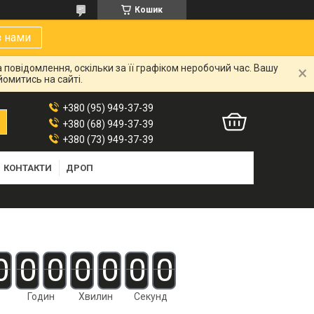
Кошик
з нами
 повідомлення, оскільки за її графіком неробочий час. Вашу
омитись на сайті.
+380 (95) 949-37-39
+380 (68) 949-37-39
+380 (73) 949-37-39
КОНТАКТИ
ДРОП
0
0
0
0
0
0
0
Годин
Хвилин
Секунд