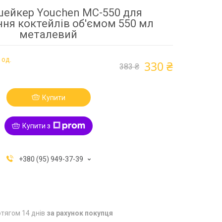
шейкер Youchen MC-550 для
ння коктейлів об'ємом 550 мл
металевий
 од.
330 ₴
383 ₴
Купити
Купити з
+380 (95) 949-37-39
тягом 14 днів
за рахунок покупця