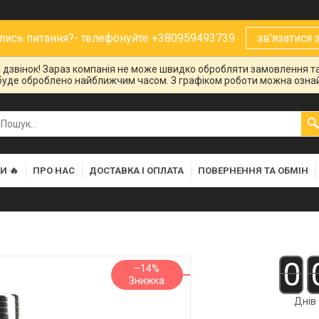
ись питання?- телефонуйте +380959493739
зв'язатися 
на дзвінок! Зараз компанія не може швидко обробляти замовлення та
буде оброблено найближчим часом. З графіком роботи можна ознай
И 🔥
ПРО НАС
ДОСТАВКА І ОПЛАТА
ПОВЕРНЕННЯ ТА ОБМІН
0
–14%
Днів