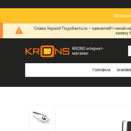
Залишил
Слава Україні! Подобається – замовляй! І чекай 
заявку 
KRONS інтернет-
магазин
ГОЛОВНА
ЗНИЖК