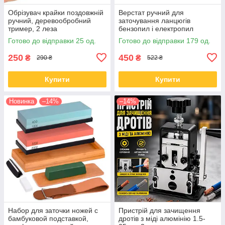
Обрізувач крайки поздовжній
Верстат ручний для
ручний, деревообробний
заточування ланцюгів
тример, 2 леза
бензопил і електропил
механічний 3 надфіля
Готово до відправки 25 од.
Готово до відправки 179 од.
компактний
250
450
₴
₴
290 ₴
522 ₴
Купити
Купити
Новинка
–14%
–14%
Набор для заточки ножей с
Пристрій для зачищення
бамбуковой подставкой,
дротів з міді алюмінію 1.5-