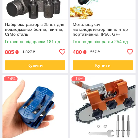
Набір екстракторів 25 шт. для
Металошукач
пошкоджених болтів, гвинтів,
металодетектор пінпоїнтер
CrMo сталь
портативний, IP66, GP-
Pointer
Готово до відправки 181 од.
Готово до відправки 254 од.
885
480
₴
₴
1 027 ₴
557 ₴
Купити
Купити
–14%
–14%