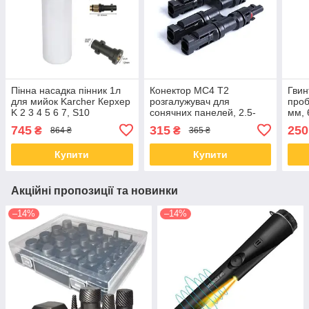
Пінна насадка пінник 1л
Конектор MC4 Т2
Гвин
для мийок Karcher Керхер
розгалужувач для
проб
K 2 3 4 5 6 7, S10
сонячних панелей, 2.5-
мм, 
6мм, пара, IP67
745
315
250
₴
₴
864 ₴
365 ₴
Купити
Купити
Акційні пропозиції та новинки
–14%
–14%