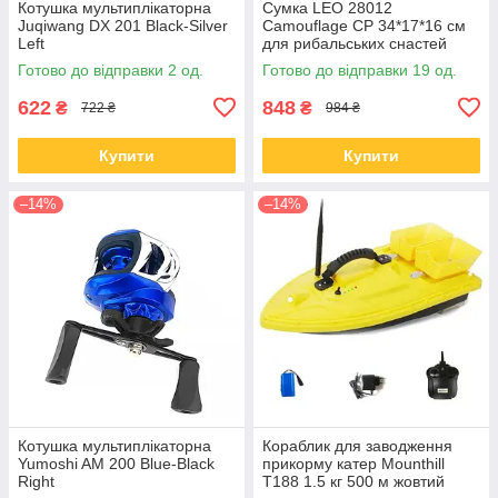
Котушка мультиплікаторна
Сумка LEO 28012
Juqiwang DX 201 Black-Silver
Camouflage CP 34*17*16 см
Left
для рибальських снастей
Готово до відправки 2 од.
Готово до відправки 19 од.
622
848
₴
₴
722 ₴
984 ₴
Купити
Купити
–14%
–14%
Котушка мультиплікаторна
Кораблик для заводження
Yumoshi AM 200 Blue-Black
прикорму катер Mounthill
Right
T188 1.5 кг 500 м жовтий