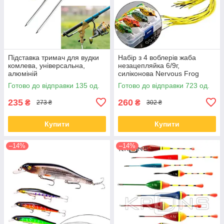
Підставка тримач для вудки
Набір з 4 воблерів жаба
комлева, універсальна,
незацепляйка 6/9г,
алюміній
силіконова Nervous Frog
Готово до відправки 135 од.
Готово до відправки 723 од.
235
260
₴
₴
273 ₴
302 ₴
Купити
Купити
–14%
–14%