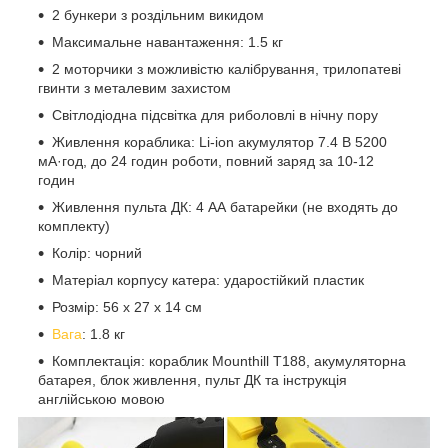
2 бункери з роздільним викидом
Максимальне навантаження: 1.5 кг
2 моторчики з можливістю калібрування, трилопатеві
гвинти з металевим захистом
Світлодіодна підсвітка для риболовлі в нічну пору
Живлення кораблика: Li-ion акумулятор 7.4 В 5200
мА·год, до 24 годин роботи, повний заряд за 10-12
годин
Живлення пульта ДК: 4 АА батарейки (не входять до
комплекту)
Колір: чорний
Матеріал корпусу катера: ударостійкий пластик
Розмір: 56 х 27 х 14 см
Вага
: 1.8 кг
Комплектація: кораблик Mounthill T188, акумуляторна
батарея, блок живлення, пульт ДК та інструкція
англійською мовою