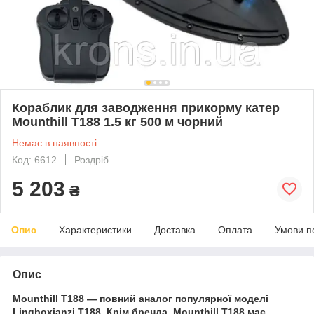
Кораблик для заводження прикорму катер
Mounthill T188 1.5 кг 500 м чорний
Немає в наявності
Код: 6612
Роздріб
5 203
₴
Опис
Характеристики
Доставка
Оплата
Умови п
Опис
Mounthill T188 — повний аналог популярної моделі
Lingboxianzi T188. Крім бренда, Mounthill T188 має