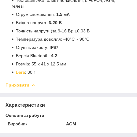
Тестовані АКБ: олив'яно-кислотні, LiFePO4, AGM,
гелеві
Струм споживання:
1.5 мА
Вхідна напруга:
6-20 В
Точність напруги (за 9-16 В): ±0.03 В
Температура довкілля: -40°C ~ 90°C
Ступінь захисту:
IP67
Версія Bluetooth:
4.2
Розмір: 55 х 41 х 12.5 мм
Вага
: 30 г
Приховати
Характеристики
Основні атрибути
Виробник
AGM