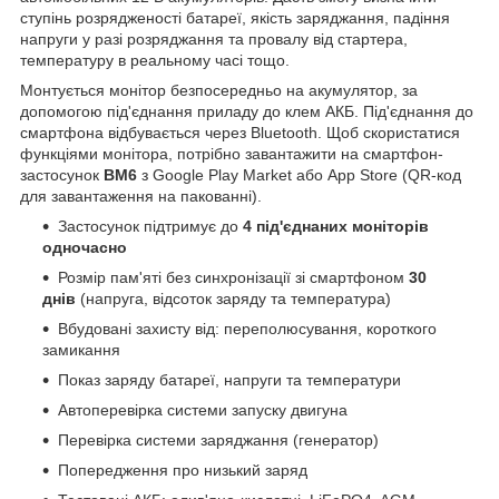
ступінь розрядженості батареї, якість заряджання, падіння
напруги у разі розряджання та провалу від стартера,
температуру в реальному часі тощо.
Монтується монітор безпосередньо на акумулятор, за
допомогою під'єднання приладу до клем АКБ. Під'єднання до
смартфона відбувається через Bluetooth. Щоб скористатися
функціями монітора, потрібно завантажити на смартфон-
застосунок
BM6
з Google Play Market або App Store (QR-код
для завантаження на пакованні).
Застосунок підтримує до
4 під'єднаних моніторів
одночасно
Розмір пам'яті без синхронізації зі смартфоном
30
днів
(напруга, відсоток заряду та температура)
Вбудовані захисту від: переполюсування, короткого
замикання
Показ заряду батареї, напруги та температури
Автоперевірка системи запуску двигуна
Перевірка системи заряджання (генератор)
Попередження про низький заряд