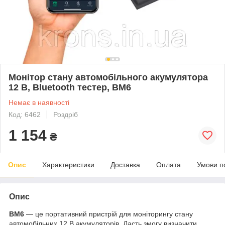
Монітор стану автомобільного акумулятора
12 В, Bluetooth тестер, BM6
Немає в наявності
Код: 6462
Роздріб
1 154
₴
Опис
Характеристики
Доставка
Оплата
Умови п
Опис
BM6
— це портативний пристрій для моніторингу стану
автомобільних 12 В акумуляторів. Дасть змогу визначити