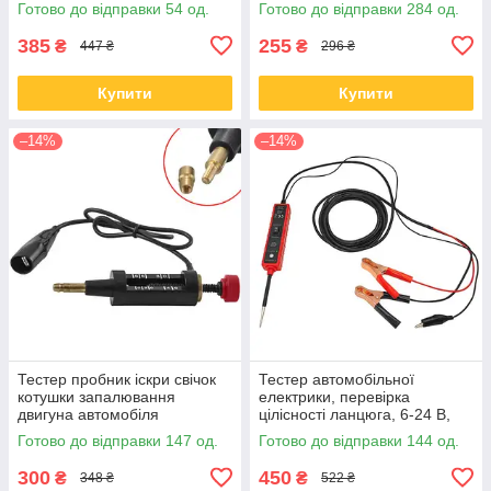
Готово до відправки 54 од.
Готово до відправки 284 од.
385
255
₴
₴
447 ₴
296 ₴
Купити
Купити
–14%
–14%
Тестер пробник іскри свічок
Тестер автомобільної
котушки запалювання
електрики, перевірка
двигуна автомобіля
цілісності ланцюга, 6-24 В,
EM285
Готово до відправки 147 од.
Готово до відправки 144 од.
300
450
₴
₴
348 ₴
522 ₴