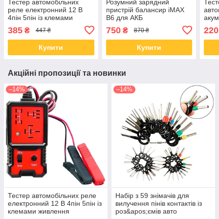
Тестер автомобільних
Розумний зарядний
Тест
реле електронний 12 В
пристрій балансир iMAX
авто
4пін 5пін із клемами
B6 для АКБ
акум
живлення
зати
385
750
220
₴
₴
447 ₴
870 ₴
Купити
Купити
Акційні пропозиції та новинки
–14%
–14%
Тестер автомобільних реле
Набір з 59 знімачів для
електронний 12 В 4пін 5пін із
вилучення пінів контактів із
клемами живлення
роз&apos;ємів авто