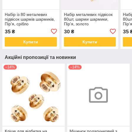
Набір із 80 металевих
Набір металевих підвісок
Набі
підвісок шармів шармиків,
80шт, шарми шармики,
80шт
Пір'я, срібло
Пір'я, золото
Пір'
35
30
35
₴
₴
Купити
Купити
Акційні пропозиції та новинки
–14%
–14%
Кліше для відбитка на
Мішечок подарунковий з