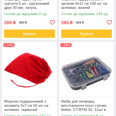
сургунчі 5 шт., сургунковий
органзи 9x12 см 100 шт. на
друк 30 мм, латунь
затяжках, жовтий
Готово до відправки 6 од.
Готово до відправки 134 од.
260
285
₴
₴
302 ₴
331 ₴
Купити
Купити
–14%
–14%
Мішечок подарунковий з
Набір для печворку,
оксамиту 5x7 см 50 шт. на
виготовлення косої стрічки
затяжках, червоний
бейки, CY-BTM-S2, 11шт в
кейсі
Готово до відправки 137 од.
Готово до відправки 5 од.