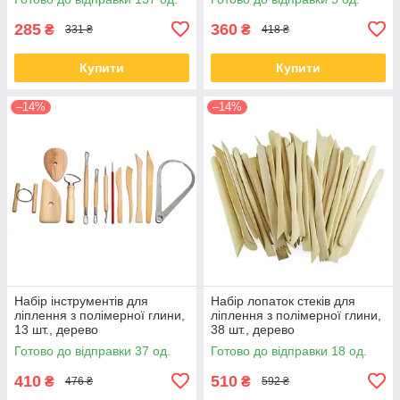
285
360
₴
₴
331 ₴
418 ₴
Купити
Купити
–14%
–14%
Набір інструментів для
Набір лопаток стеків для
ліплення з полімерної глини,
ліплення з полімерної глини,
13 шт., дерево
38 шт., дерево
Готово до відправки 37 од.
Готово до відправки 18 од.
410
510
₴
₴
476 ₴
592 ₴