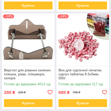
Купити
Купити
–14%
–14%
Верстат для різання скляних
Віск для сургучної печатки,
пляшок, різак, пляшкоріз,
сургуч таблетка 8.5х5мм,
склоріз
500г
Готово до відправки 4013 од.
Готово до відправки 117 од.
280
685
₴
₴
325 ₴
795 ₴
Купити
Купити