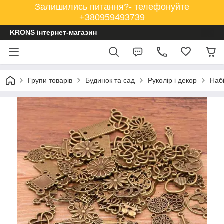
Залишились питання?- телефонуйте
+380959493739
KRONS інтернет-магазин
Групи товарів
Будинок та сад
Руколір і декор
Набі