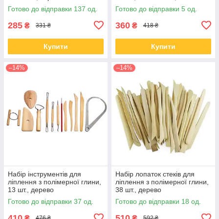
кейсі
Готово до відправки 137 од.
Готово до відправки 5 од.
285
360
₴
₴
331 ₴
418 ₴
Купити
Купити
–14%
–14%
Набір інструментів для
Набір лопаток стеків для
ліплення з полімерної глини,
ліплення з полімерної глини,
13 шт., дерево
38 шт., дерево
Готово до відправки 37 од.
Готово до відправки 18 од.
410
510
₴
₴
476 ₴
592 ₴