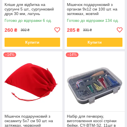
Кліше для відбитка на
Мішечок подарунковий з
сургунчі 5 шт., сургунковий
органзи 9x12 см 100 шт. на
друк 30 мм, латунь
затяжках, жовтий
Готово до відправки 6 од.
Готово до відправки 134 од.
260
285
₴
₴
302 ₴
331 ₴
Купити
Купити
–14%
–14%
Мішечок подарунковий з
Набір для печворку,
оксамиту 5x7 см 50 шт. на
виготовлення косої стрічки
затяжках, червоний
бейки, CY-BTM-S2, 11шт в