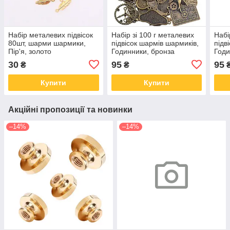
Набір металевих підвісок
Набір зі 100 г металевих
Набі
80шт, шарми шармики,
підвісок шармів шармиків,
підв
Пір'я, золото
Годинники, бронза
Годи
30
95
95
₴
₴
Купити
Купити
Акційні пропозиції та новинки
–14%
–14%