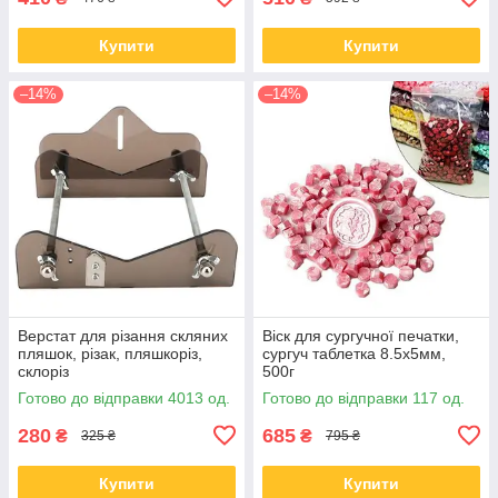
Купити
Купити
–14%
–14%
Верстат для різання скляних
Віск для сургучної печатки,
пляшок, різак, пляшкоріз,
сургуч таблетка 8.5х5мм,
склоріз
500г
Готово до відправки 4013 од.
Готово до відправки 117 од.
280
685
₴
₴
325 ₴
795 ₴
Купити
Купити