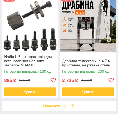
Набір із 6 шт. адаптерів для
встановлення нарізних
Драбина телескопічна 4.7 м,
заклепок М3-М10
приставна, неіржавка сталь
Готово до відправки 130 од.
Готово до відправки 230 од.
885
3 735
₴
₴
1 027 ₴
4 333 ₴
Купити
Купити
Показати ще