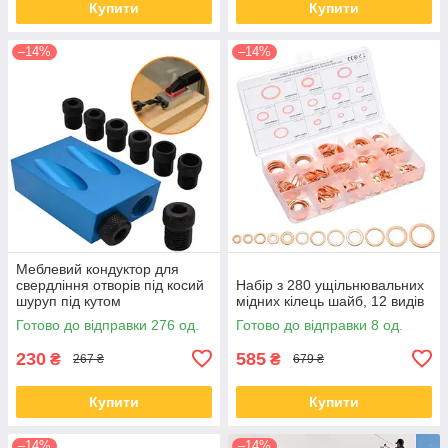
Купити
Купити
–14%
–14%
Меблевий кондуктор для
свердління отворів під косий
Набір з 280 ущільнювальних
шуруп під кутом
мідних кілець шайб, 12 видів
Готово до відправки 276 од.
Готово до відправки 8 од.
230
585
₴
₴
267 ₴
679 ₴
Купити
Купити
–14%
–14%