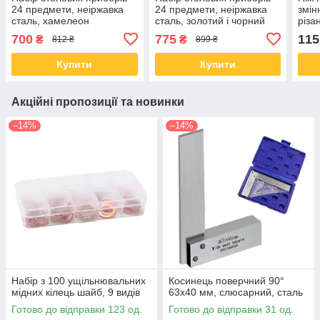
24 предмети, неіржавка
24 предмети, неіржавка
змін
сталь, хамелеон
сталь, золотий і чорний
різа
плас
700
775
115
₴
₴
812 ₴
899 ₴
Купити
Купити
Акційні пропозиції та новинки
–14%
–14%
Набір з 100 ущільнювальних
Косинець поверчний 90°
мідних кілець шайб, 9 видів
63x40 мм, слюсарний, сталь
Готово до відправки 123 од.
Готово до відправки 31 од.