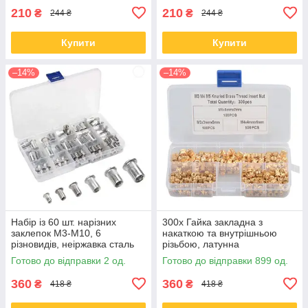
210
210
₴
₴
244 ₴
244 ₴
Купити
Купити
–14%
–14%
Набір із 60 шт. нарізних
300x Гайка закладна з
заклепок М3-М10, 6
накаткою та внутрішньою
різновидів, неіржавка сталь
різьбою, латунна
Готово до відправки 2 од.
Готово до відправки 899 од.
360
360
₴
₴
418 ₴
418 ₴