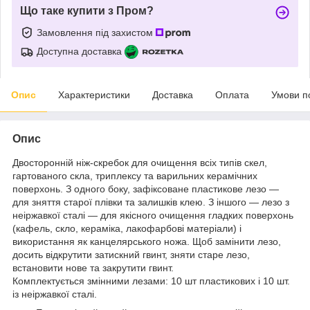
Що таке купити з Пром?
Замовлення під захистом
Доступна доставка
Опис
Характеристики
Доставка
Оплата
Умови п
Опис
Двосторонній ніж-скребок для очищення всіх типів скел,
гартованого скла, триплексу та варильних керамічних
поверхонь. З одного боку, зафіксоване пластикове лезо —
для зняття старої плівки та залишків клею. З іншого — лезо з
неіржавкої сталі — для якісного очищення гладких поверхонь
(кафель, скло, кераміка, лакофарбові матеріали) і
використання як канцелярського ножа. Щоб замінити лезо,
досить відкрутити затискний гвинт, зняти старе лезо,
встановити нове та закрутити гвинт.
Комплектується змінними лезами: 10 шт пластикових і 10 шт.
із неіржавкої сталі.