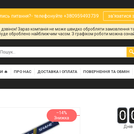
ись питання?- телефонуйте +380959493739
зв'язатися 
на дзвінок! Зараз компанія не може швидко обробляти замовлення та
буде оброблено найближчим часом. З графіком роботи можна ознай
И 🔥
ПРО НАС
ДОСТАВКА І ОПЛАТА
ПОВЕРНЕННЯ ТА ОБМІН
0
–14%
Днів