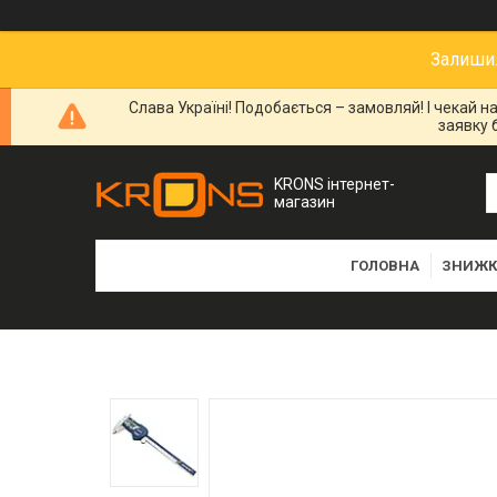
Залишил
Слава Україні! Подобається – замовляй! І чекай 
заявку 
KRONS інтернет-
магазин
ГОЛОВНА
ЗНИЖК