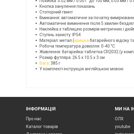
Похибка: 0.02 мм / 0.001" до 100 мм, 0.03 мм / 0
Кнопка занулення показань
Стопорний гвинт
Вмикання: автоматичне за початку вимірюван
Автоматичне вимкнення після 5 хвилин бездіял
Наклейка з таблицею розмірів метричних і дюйм
Ступінь захисту: IP54
Матеріал: метал (
кришка
батарейного відсіку т
Робоча температура довкілля: 0-40 °C
Живлення: батарейка-таблетка CR2032 (у комп
Розмір футляра: 26.5 х 10.5 х 3 см
Вага
: 385 г
У комплекті інструкція англійською мовою
ІНФОРМАЦІЯ
МИ НА 
Про нас
ОЛХ
Каталог товарів
youtube