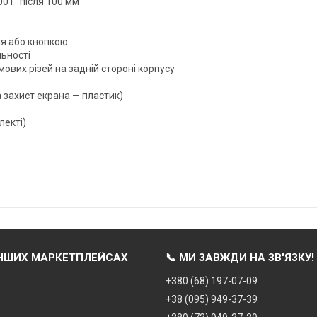
.001" після 100 мм
ня або кнопкою
ьності
ових різей на задній стороні корпусу
а захист екрана — пластик)
лекті)
ІНШИХ МАРКЕТПЛЕЙСАХ
📞 МИ ЗАВЖДИ НА ЗВ'ЯЗКУ!
+380 (68) 197-07-09
+38 (095) 949-37-39