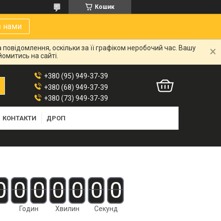
Кошик
з нами
 повідомлення, оскільки за її графіком неробочий час. Вашу
омитись на сайті.
+380 (95) 949-37-39
+380 (68) 949-37-39
+380 (73) 949-37-39
КОНТАКТИ
ДРОП
0
0
0
0
0
0
0
Годин
Хвилин
Секунд