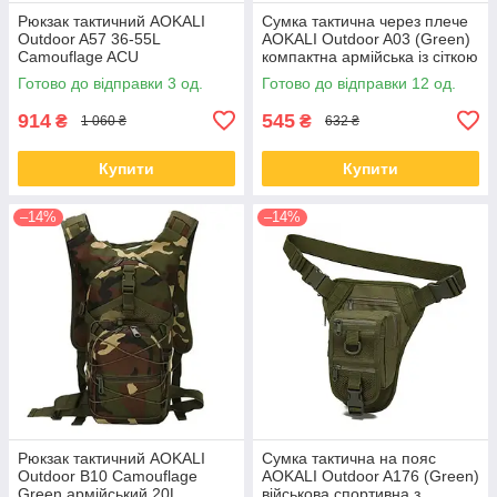
Рюкзак тактичний AOKALI
Сумка тактична через плече
Outdoor A57 36-55L
AOKALI Outdoor A03 (Green)
Camouflage ACU
компактна армійська із сіткою
камуфляжний військовий із
для води
Готово до відправки 3 од.
Готово до відправки 12 од.
сіткою для води
914
545
₴
₴
1 060 ₴
632 ₴
Купити
Купити
–14%
–14%
Рюкзак тактичний AOKALI
Сумка тактична на пояс
Outdoor B10 Camouflage
AOKALI Outdoor A176 (Green)
Green армійський 20L
військова спортивна з