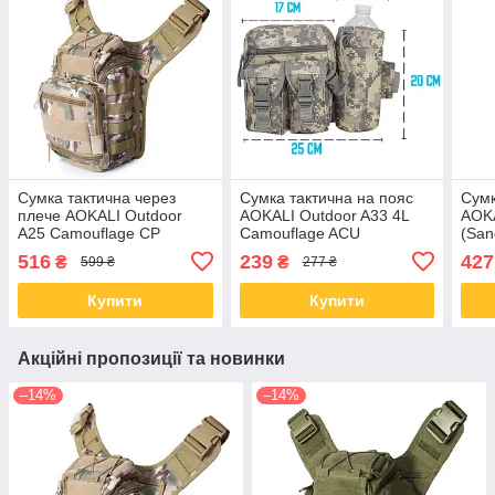
Сумка тактична через
Сумка тактична на пояс
Сумк
плече AOKALI Outdoor
AOKALI Outdoor A33 4L
AOKA
A25 Camouflage CP
Camouflage ACU
(San
камуфляжна армійська з
кише
516
239
427
₴
₴
599 ₴
277 ₴
регуляцією ременя
регу
Купити
Купити
Акційні пропозиції та новинки
–14%
–14%