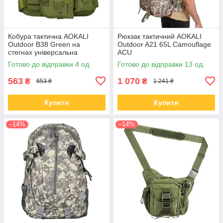
Кобура тактична AOKALI
Рюкзак тактичний AOKALI
Outdoor B38 Green на
Outdoor A21 65L Camouflage
стегнах універсальна
ACU
армійська
Готово до відправки 4 од.
Готово до відправки 13 од.
563
1 070
₴
₴
653 ₴
1 241 ₴
Купити
Купити
–14%
–14%