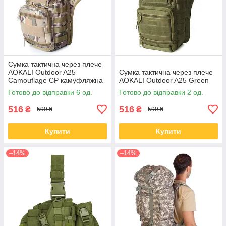
Сумка тактична через плече
AOKALI Outdoor A25
Сумка тактична через плече
Camouflage CP камуфляжна
AOKALI Outdoor A25 Green
армійська з регуляцією
Готово до відправки 6 од.
Готово до відправки 2 од.
ременя
516
516
₴
₴
599 ₴
599 ₴
Купити
Купити
–14%
–14%