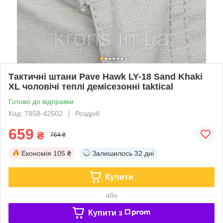
Тактичні штани Pave Hawk LY-18 Sand Khaki
XL чоловічі теплі демісезонні taktical
Готово до відправки
Код: 7858-42502
Роздріб
659
₴
764 ₴
Економія
105 ₴
Залишилось
32 дні
Купити
або
Купити з