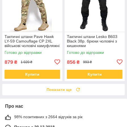
Тактичні штани Pave Hawk
Тактичні штани Lesko B603
LY-59 Camouflage CP 2XL
Black 38р. брюки чоловічі з
військові чоловічі камуфляжні
кишенями
з кишенями
Готово до відправки
Готово до відправки
879
856
₴
₴
1 020 ₴
993 ₴
Купити
Купити
Показати ще
Про нас
98% позитивних з 2664 відгуків за рік
Працює з 20.12.2018