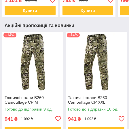
1 101
782
799
₴
₴
1 277 ₴
907 ₴
ззаду taktical
ззаду
Купити
Купити
Акційні пропозиції та новинки
–14%
–14%
Тактичні штани B260
Тактичні штани B260
Camouflage CP M
Camouflage CP XXL
Готово до відправки 9 од.
Готово до відправки 10 од.
941
941
₴
₴
1 092 ₴
1 092 ₴