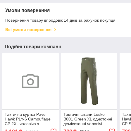
Умови повернення
Повернення товару впродовж 14 днів за рахунок покупця
Всі умови повернення
Подібні товари компанії
Тактична куртка Pave
Тактичні штани Lesko
Такт
Hawk PLY-6 Camouflage
B001 Green XL однотонні
Hawk
CP 2XL чоловіча з
демісезонні чоловічі
CP S
капюшоном і кишенями
військові taktical
кап