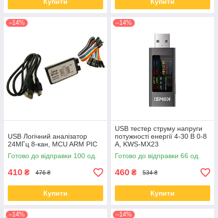
Купити
Купити
–14%
–14%
USB тестер струму напруги
USB Логічний аналізатор
потужності енергії 4-30 В 0-8
24МГц 8-кан, MCU ARM PIC
А, KWS-MX23
Готово до відправки 100 од.
Готово до відправки 66 од.
410
460
₴
₴
476 ₴
534 ₴
Купити
Купити
–14%
–14%