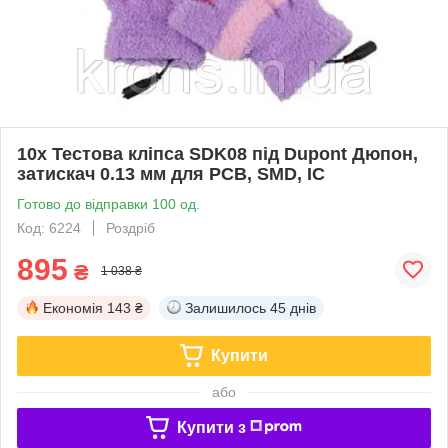
10x Тестова кліпса SDK08 під Dupont Дюпон,
затискач 0.13 мм для PCB, SMD, IC
Готово до відправки 100 од.
Код: 6224
Роздріб
895
₴
1 038 ₴
Економія
143 ₴
Залишилось
45 днів
Купити
або
Купити з