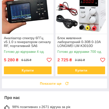
Аналізатор спектру 6ГГц
Блок живлення
v5.1.0 з генератором сигналу
лабораторний 0-30В 0-10А
RF, портативний SA6
LONGWEI LW-K3010D
Готово до відправки 4 од.
Готово до відправки 700 од.
5 280
2 725
₴
₴
6 125 ₴
3 161 ₴
Купити
Купити
Показати ще
Про нас
98% позитивних з 2671 відгука за рік