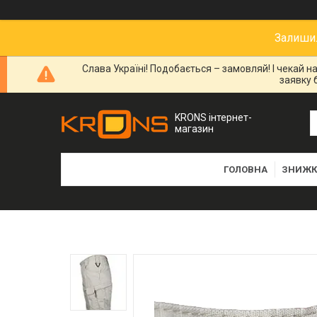
Залишил
Слава Україні! Подобається – замовляй! І чекай 
заявку 
KRONS інтернет-
магазин
ГОЛОВНА
ЗНИЖК