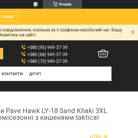
Кошик
з нами
 повідомлення, оскільки за її графіком неробочий час. Вашу
омитись на сайті.
+380 (95) 949-37-39
+380 (68) 949-37-39
+380 (73) 949-37-39
КОНТАКТИ
ДРОП
и Pave Hawk LY-18 Sand Khaki 3XL
емісезонні з кишенями taktical
695 ₴