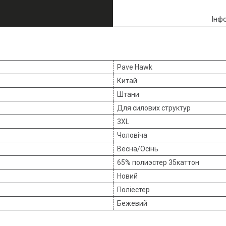
Інф
Pave Hawk
Китай
Штани
Для силових структур
3XL
Чоловіча
Весна/Осінь
65% полиэстер 35каттон
Новий
Поліестер
Бежевий