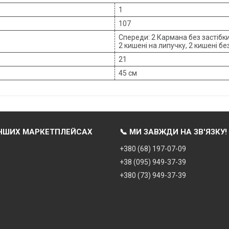
1
107
Спереди: 2 Кармана без застібки,
2 кишені на липучку, 2 кишені без
21
45 см
ІНШИХ МАРКЕТПЛЕЙСАХ
📞 МИ ЗАВЖДИ НА ЗВ'ЯЗКУ!
+380 (68) 197-07-09
+38 (095) 949-37-39
m
+380 (73) 949-37-39