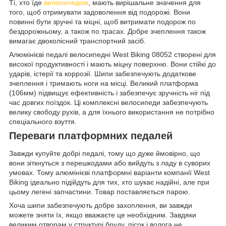
Ті, хто їде
велосипедом
, мають вирішальне значення для
того, щоб отримувати задоволення від подорожі. Вони
повинні бути зручні та міцні, щоб витримати подорож по
бездорожньому, а також по трасах. Добре зчеплення також
вимагає двоколісний транспортний засіб.
Алюмінієві педалі велосипедні West Biking 08052 створені для
високої продуктивності і мають міцну поверхню. Вони стійкі до
ударів, істерії та коррозії. Шипи забезпечують додаткове
зчеплення і тримають ноги на місці. Великий платформа
(106мм) підвищує ефективність і забезпечує зручність ніг під
час довгих поїздок. Ці комплексні велосипеди забезпечують
велику свободу рухів, а для їхнього використання не потрібно
спеціального взуття.
Переваги платформних педалей
Завжди купуйте добрі педалі, тому що дуже ймовірно, що
вони зіткнуться з перешкодами або вийдуть з ладу в суворих
умовах. Тому алюмінієві платформні варіанти компанії West
Biking ідеально підійдуть для тих, хто шукає надійні, але при
цьому легені запчастини. Товар поставляється парою.
Хоча шипи забезпечують добре захоплення, ви завжди
можете зняти їх, якщо вважаєте це необхідним. Завдяки
великим отворам у структурі бруду, пісок і волога не