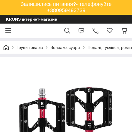
Залишились питання?- телефонуйте
+380959493739
KRONS інтернет-магазин
Групи товарів
Велоаксесуари
Педалі, тукліпси, ремін