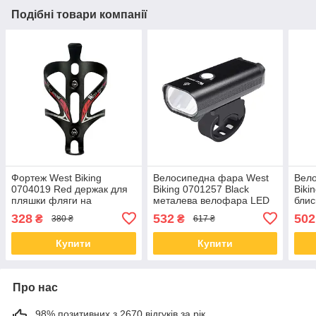
Подібні товари компанії
Фортеж West Biking
Велосипедна фара West
Вел
0704019 Red держак для
Biking 0701257 Black
Biki
пляшки фляги на
металева велофара LED
блис
велосипед алюміній
ліхтар для велосипеда
акум
328
532
502
₴
₴
380 ₴
617 ₴
Купити
Купити
Про нас
98% позитивних з 2670 відгуків за рік