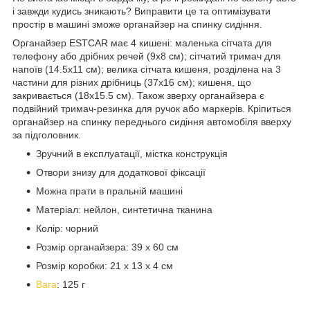
і завжди кудись зникають? Виправити це та оптимізувати
простір в машині зможе органайзер на спинку сидіння.
Органайзер ESTCAR має 4 кишені: маленька сітчата для
телефону або дрібних речей (9х8 см); сітчатий тримач для
напоїв (14.5х11 см); велика сітчата кишеня, розділена на 3
частини для різних дрібниць (37х16 см); кишеня, що
закривається (18х15.5 см). Також зверху органайзера є
подвійний тримач-резинка для ручок або маркерів. Кріпиться
органайзер на спинку переднього сидіння автомобіля вверху
за підголовник.
Зручний в експлуатації, містка конструкція
Отвори знизу для додаткової фіксації
Можна прати в пральній машині
Матеріал: нейлон, синтетична тканина
Колір: чорний
Розмір органайзера: 39 х 60 см
Розмір коробки: 21 x 13 x 4 см
Вага
: 125 г