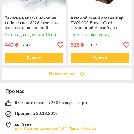
Захисна накидка чохол на
Автомобільний органайзер
лобове скло 8228 і дзеркала
ZWX-002 Brown-Gold
від снігу та сонця на 9
компактний місткий два
магнітах
відділи для зберігання на
Готово до відправки 16 од.
Готово до відправки
липучці з
443
518
₴
₴
514 ₴
601 ₴
Купити
Купити
Показати ще
Про нас
98% позитивних з 2667 відгуків за рік
Працює з 20.12.2018
м. Рівне
вул. Василя Червонія 8 8Г, Рівне, Україна