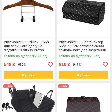
Автомобільний вішак 11568
Автомобільний органайзер
для верхнього одягу на
55*31*29 см автомобільний
підголівник плічка Brown
саквояж бокс для зберігання
2 відділи XY0-52 Black-Gold
Готово до відправки 21 од.
Готово до відправки 3 од.
548
816
₴
₴
636 ₴
947 ₴
Купити
Купити
–14%
–14%