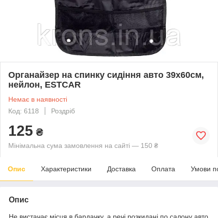
Органайзер на спинку сидіння авто 39х60см,
нейлон, ESTCAR
Немає в наявності
Код: 6118
Роздріб
125
₴
Мінімальна сума замовлення на сайті — 150 ₴
Опис
Характеристики
Доставка
Оплата
Умови п
Опис
Не вистачає місця в бардачку, а речі розкидані по салону авто