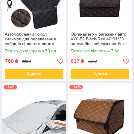
Автомобільний чохол
Органайзер у багажник авто
килимок для перевезення
XY0-52 Black-Red 40*31*29
собак, із сітчастим вікном
автомобільний саквояж бокс
для зберігання 2 відділ
Готово до відправки 70 од.
Готово до відправки 7 од.
760
617
₴
₴
882 ₴
716 ₴
Купити
Купити
–14%
–14%