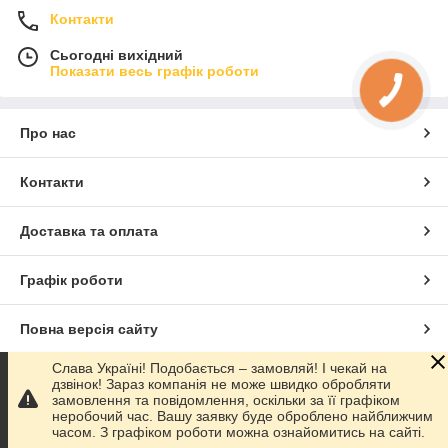
Контакти
Сьогодні вихідний
Показати весь графік роботи
Про нас
Контакти
Доставка та оплата
Графік роботи
Повна версія сайту
Слава Україні! Подобається – замовляй! І чекай на
Сайт створено на маркетплейсі
Prom.ua
дзвінок! Зараз компанія не може швидко обробляти
замовлення та повідомлення, оскільки за її графіком
неробочий час. Вашу заявку буде оброблено найближчим
Політика конфіденційності
часом. З графіком роботи можна ознайомитись на сайті.