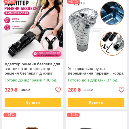
–14%
–14%
Адаптер ременя безпеки для
вагітних в авто фіксатор
Універсальна ручка
ременя безпеки під живіт
перемикання передач, кобра
Готово до відправки 406 од.
Готово до відправки 37 од.
329
280
₴
₴
382 ₴
325 ₴
Купити
Купити
–14%
–14%