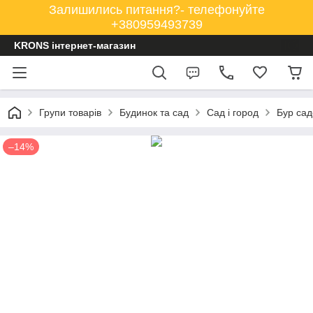
Залишились питання?- телефонуйте
+380959493739
KRONS інтернет-магазин
Групи товарів
Будинок та сад
Сад і город
Бур сад
–14%