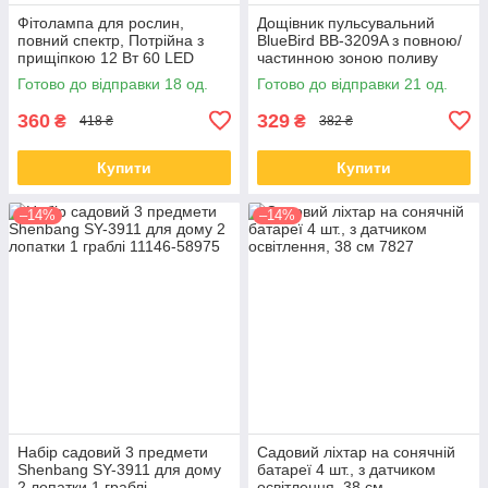
Фітолампа для рослин,
Дощівник пульсувальний
повний спектр, Потрійна з
BlueBird BB-3209A з повною/
прищіпкою 12 Вт 60 LED
частинною зоною поливу
Готово до відправки 18 од.
Готово до відправки 21 од.
360
329
₴
₴
418 ₴
382 ₴
Купити
Купити
–14%
–14%
Набір садовий 3 предмети
Садовий ліхтар на сонячній
Shenbang SY-3911 для дому
батареї 4 шт., з датчиком
2 лопатки 1 граблі
освітлення, 38 см