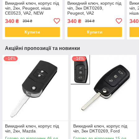
Викидний ключ, корпус під
Викидний ключ, корпус під
Вики
чіп, 2кн, Peugeot, ніша
чіп, 3кн DKT0269,
чіп,
CE0523, VA2, NEW
Peugeot, VA2
ніша
340
340
340
₴
₴
394 ₴
394 ₴
Купити
Купити
Акційні пропозиції та новинки
–14%
–14%
Викидний ключ, корпус під
Викидний ключ, корпус під
чіп, 2кн, Mazda
чіп, 3кн DKT0269, Ford
Готово до відправки 46 од.
Готово до відправки 15 од.