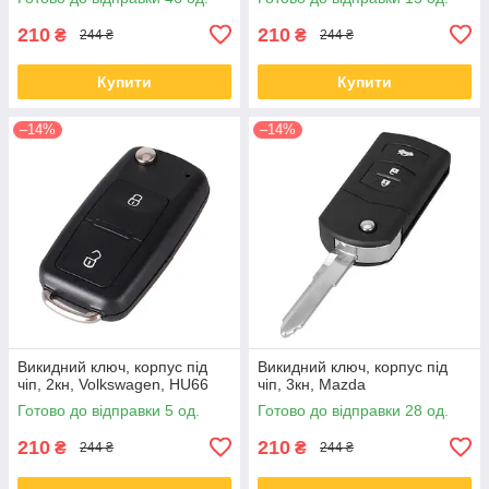
210
210
₴
₴
244 ₴
244 ₴
Купити
Купити
–14%
–14%
Викидний ключ, корпус під
Викидний ключ, корпус під
чіп, 2кн, Volkswagen, HU66
чіп, 3кн, Mazda
Готово до відправки 5 од.
Готово до відправки 28 од.
210
210
₴
₴
244 ₴
244 ₴