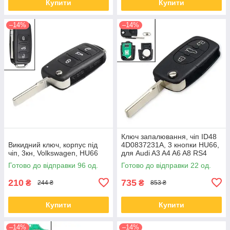
Купити
Купити
–14%
–14%
Ключ запалювання, чіп ID48
Викидний ключ, корпус під
4D0837231A, 3 кнопки HU66,
чіп, 3кн, Volkswagen, HU66
для Audi A3 A4 A6 A8 RS4
Готово до відправки 96 од.
Готово до відправки 22 од.
210
735
₴
₴
244 ₴
853 ₴
Купити
Купити
–14%
–14%