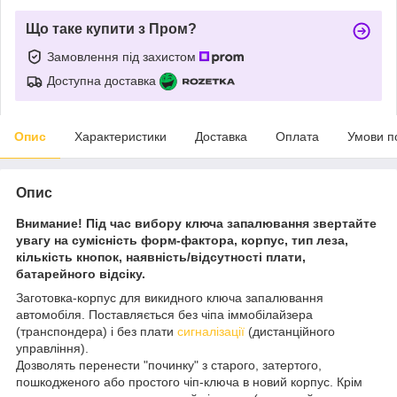
Що таке купити з Пром?
Замовлення під захистом
Доступна доставка
Опис
Характеристики
Доставка
Оплата
Умови п
Опис
Внимание! Під час вибору ключа запалювання звертайте
увагу на сумісність форм-фактора, корпус, тип леза,
кількість кнопок, наявність/відсутності плати,
батарейного відсіку.
Заготовка-корпус для викидного ключа запалювання
автомобіля. Поставляється без чіпа іммобілайзера
(транспондера) і без плати
сигналізації
(дистанційного
управління).
Дозволять перенести "починку" з старого, затертого,
пошкодженого або простого чіп-ключа в новий корпус. Крім