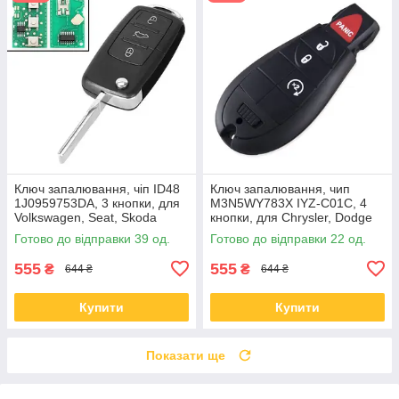
Ключ запалювання, чіп ID48
Ключ запалювання, чип
1J0959753DA, 3 кнопки, для
M3N5WY783X IYZ-C01C, 4
Volkswagen, Seat, Skoda
кнопки, для Chrysler, Dodge
Готово до відправки 39 од.
Готово до відправки 22 од.
555
555
₴
₴
644 ₴
644 ₴
Купити
Купити
Показати ще