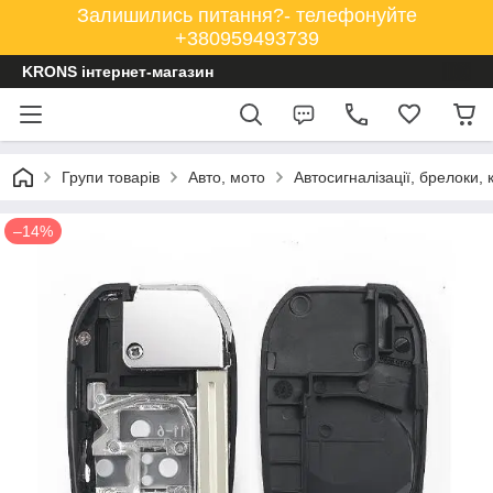
Залишились питання?- телефонуйте
+380959493739
KRONS інтернет-магазин
Групи товарів
Авто, мото
Автосигналізації, брелоки, 
–14%