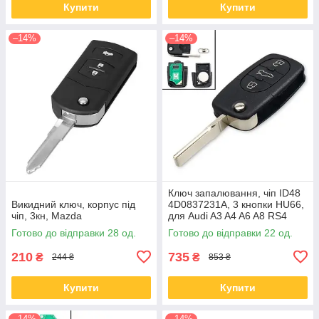
Купити
Купити
–14%
–14%
Ключ запалювання, чіп ID48
Викидний ключ, корпус під
4D0837231A, 3 кнопки HU66,
чіп, 3кн, Mazda
для Audi A3 A4 A6 A8 RS4
Готово до відправки 28 од.
Готово до відправки 22 од.
210
735
₴
₴
244 ₴
853 ₴
Купити
Купити
–14%
–14%