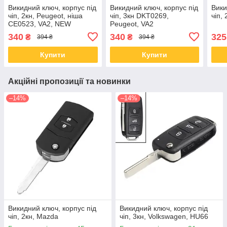
Викидний ключ, корпус під
Викидний ключ, корпус під
Вики
чіп, 2кн, Peugeot, ніша
чіп, 3кн DKT0269,
чіп,
CE0523, VA2, NEW
Peugeot, VA2
340
340
325
₴
₴
394 ₴
394 ₴
Купити
Купити
Акційні пропозиції та новинки
–14%
–14%
Викидний ключ, корпус під
Викидний ключ, корпус під
чіп, 2кн, Mazda
чіп, 3кн, Volkswagen, HU66