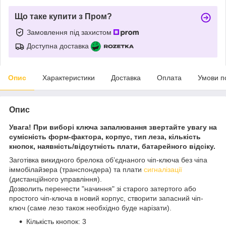
Що таке купити з Пром?
Замовлення під захистом
Доступна доставка
Опис
Характеристики
Доставка
Оплата
Умови п
Опис
Увага! При виборі ключа запалювання звертайте увагу на
сумісність форм-фактора, корпус, тип леза, кількість
кнопок, наявність/відсутність плати, батарейного відсіку.
Заготівка викидного брелока об’єднаного чіп-ключа без чіпа
іммобілайзера (транспондера) та плати
сигналізації
(дистанційного управління).
Дозволить перенести "начиння" зі старого затертого або
простого чіп-ключа в новий корпус, створити запасний чіп-
ключ (саме лезо також необхідно буде нарізати).
Кількість кнопок: 3