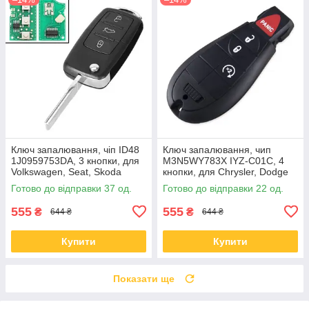
Ключ запалювання, чіп ID48
Ключ запалювання, чип
1J0959753DA, 3 кнопки, для
M3N5WY783X IYZ-C01C, 4
Volkswagen, Seat, Skoda
кнопки, для Chrysler, Dodge
Готово до відправки 37 од.
Готово до відправки 22 од.
555
555
₴
₴
644 ₴
644 ₴
Купити
Купити
Показати ще