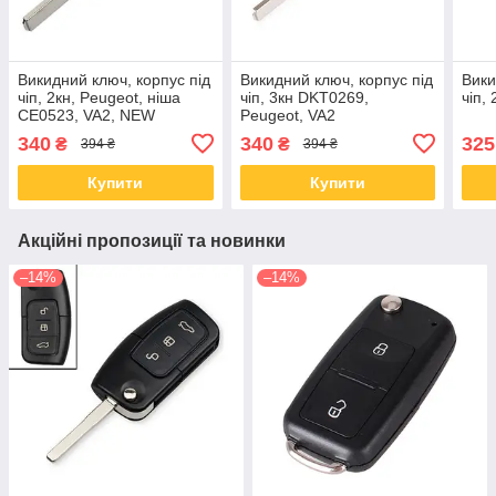
Викидний ключ, корпус під
Викидний ключ, корпус під
Вики
чіп, 2кн, Peugeot, ніша
чіп, 3кн DKT0269,
чіп,
CE0523, VA2, NEW
Peugeot, VA2
340
340
325
₴
₴
394 ₴
394 ₴
Купити
Купити
Акційні пропозиції та новинки
–14%
–14%