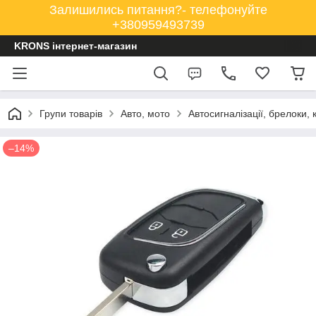
Залишились питання?- телефонуйте
+380959493739
KRONS інтернет-магазин
Групи товарів
Авто, мото
Автосигналізації, брелоки, 
–14%