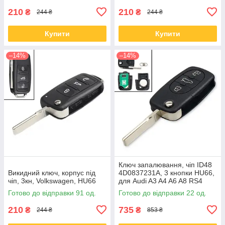
210
210
₴
₴
244 ₴
244 ₴
Купити
Купити
–14%
–14%
Ключ запалювання, чіп ID48
Викидний ключ, корпус під
4D0837231A, 3 кнопки HU66,
чіп, 3кн, Volkswagen, HU66
для Audi A3 A4 A6 A8 RS4
Готово до відправки 91 од.
Готово до відправки 22 од.
210
735
₴
₴
244 ₴
853 ₴