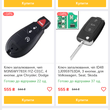
Купити
Купити
–14%
–14%
Ключ запалювання, чип
Ключ запалювання, чіп ID48
M3N5WY783X IYZ-C01C, 4
1J0959753DA, 3 кнопки, для
кнопки, для Chrysler, Dodge
Volkswagen, Seat, Skoda
Готово до відправки 22 од.
Готово до відправки 37 од.
555
555
₴
₴
644 ₴
644 ₴
Купити
Купити