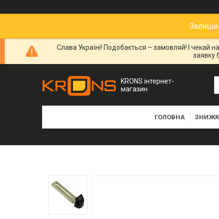
Залишил
Слава Україні! Подобається – замовляй! І чекай 
заявку 
KRONS інтернет-
магазин
ГОЛОВНА
ЗНИЖК