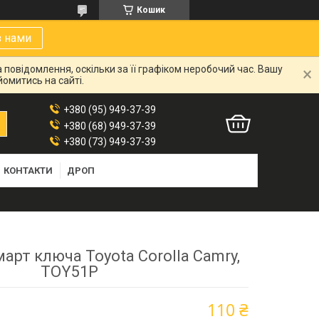
Кошик
з нами
 повідомлення, оскільки за її графіком неробочий час. Вашу
омитись на сайті.
+380 (95) 949-37-39
+380 (68) 949-37-39
+380 (73) 949-37-39
КОНТАКТИ
ДРОП
арт ключа Toyota Corolla Camry,
TOY51P
110 ₴