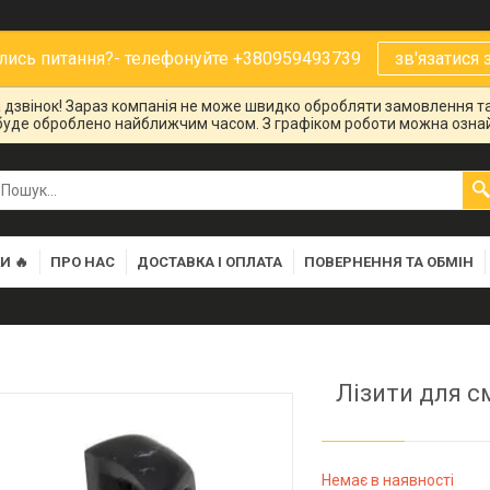
ись питання?- телефонуйте +380959493739
зв'язатися 
на дзвінок! Зараз компанія не може швидко обробляти замовлення та
буде оброблено найближчим часом. З графіком роботи можна ознай
И 🔥
ПРО НАС
ДОСТАВКА І ОПЛАТА
ПОВЕРНЕННЯ ТА ОБМІН
Лізити для см
Немає в наявності