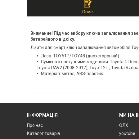
Опис
Внимание! Під час вибору ключа запалювання зверт
батарейного відсіку.
Лізити для смарт ключ запалювання автомобіля Toyo
Леза: TOY51P/TOY48 (двохсторонній)
Сумісно з наступними моделями: Toyota 4-Runner (
Toyota RAV2 (2008-2012), Toyo-12 г., Toyota Vzena
Матеріал: метал, ABS-пластик
ІНФОРМАЦІЯ
МИ НА 
Про нас
ОЛХ
Каталог товарів
youtube