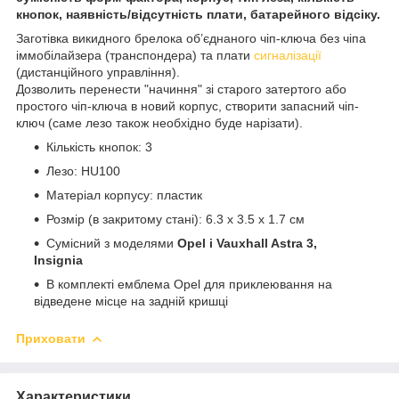
кнопок, наявність/відсутність плати, батарейного відсіку.
Заготівка викидного брелока об’єднаного чіп-ключа без чіпа
іммобілайзера (транспондера) та плати
сигналізації
(дистанційного управління).
Дозволить перенести "начиння" зі старого затертого або
простого чіп-ключа в новий корпус, створити запасний чіп-
ключ (саме лезо також необхідно буде нарізати).
Кількість кнопок: 3
Лезо: HU100
Матеріал корпусу: пластик
Розмір (в закритому стані): 6.3 х 3.5 х 1.7 см
Сумісний з моделями
Opel і Vauxhall Astra 3,
Insignia
В комплекті емблема Opel для приклеювання на
відведене місце на задній кришці
Приховати
Характеристики