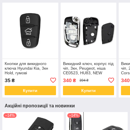
Кнопки для викидного
Викидний ключ, корпус під
Вики
ключа Hyundai Kia, 3кн
чіп, 3кн, Peugeot, ніша
чіп,
Hold, гумові
CE0523, HU83, NEW
Cors
35
340
340
₴
₴
394 ₴
Купити
Купити
Акційні пропозиції та новинки
–14%
–14%