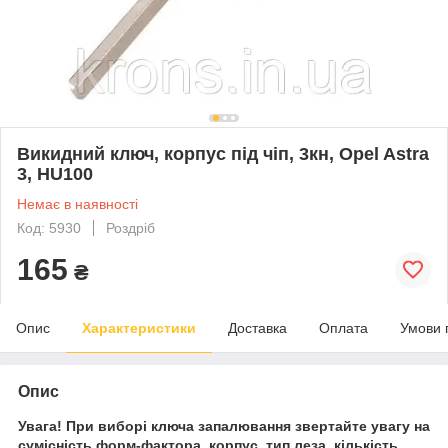
Викидний ключ, корпус під чіп, 3кн, Opel Astra
3, HU100
Немає в наявності
Код: 5930
Роздріб
165
₴
Опис
Характеристики
Доставка
Оплата
Умови 
Опис
Увага! При виборі ключа запалювання звертайте увагу на
сумісність форм-фактора, корпус, тип леза, кількість