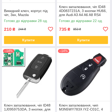
Ключ запалювання, чіп ID48
Викидний ключ, корпус під
4D0837231A, 3 кнопки HU66,
чіп, 3кн, Mazda
для Audi A3 A4 A6 A8 RS4
Готово до відправки 28 од.
Готово до відправки 22 од.
210
735
₴
₴
244 ₴
853 ₴
Купити
Купити
–14%
–14%
Ключ запалювання, чіп ID48
Ключ запалювання, чип
1J0959753DA, 3 кнопки, для
M3N5WY783X IYZ-C01C, 4