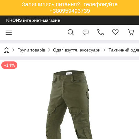
Залишились питання?- телефонуйте
+380959493739
KRONS інтернет-магазин
Групи товарів
Одяг, взуття, аксесуари
Тактичний одя
–14%