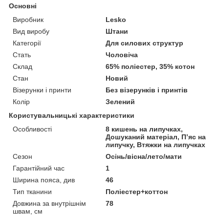
Основні
Виробник
Lesko
Вид виробу
Штани
Категорії
Для силових структур
Стать
Чоловіча
Склад
65% поліестер, 35% котон
Стан
Новий
Візерунки і принти
Без візерунків і принтів
Колір
Зелений
Користувальницькі характеристики
Особливості
8 кишень на липучках,
Дошуканий матеріал, П’яс на
липучку, Втяжки на липучках
Сезон
Осінь/вісна/лето/мати
Гарантійний час
1
Ширина пояса, див
46
Тип тканини
Поліестер+коттон
Довжина за внутрішнім
78
швам, см