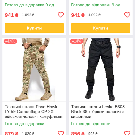
Готово до відправки 9 од.
Готово до відправки 9 од.
941
941
₴
₴
1 092 ₴
1 092 ₴
Купити
Купити
–14%
–14%
Тактичні штани Pave Hawk
Тактичні штани Lesko B603
LY-59 Camouflage CP 2XL
Black 38р. брюки чоловічі з
військові чоловічі камуфляжні
кишенями
з кишенями
Готово до відправки
Готово до відправки
879
856
₴
₴
1 020 ₴
993 ₴