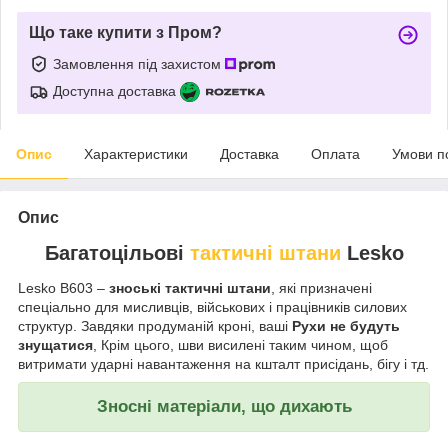
Що таке купити з Пром?
Замовлення під захистом
Доступна доставка
Опис
Характеристики
Доставка
Оплата
Умови п
Опис
Багатоцільові
тактичні штани
Lesko
Lesko B603 –
зноські тактичні штани
, які призначені
спеціально для мисливців, військових і працівників силових
структур. Завдяки продуманій кроні, ваші
Рухи не будуть
знущатися
, Крім цього, шви висилені таким чином, щоб
витримати ударні навантаження на кшталт присідань, бігу і тд.
Зносні матеріали, що дихають