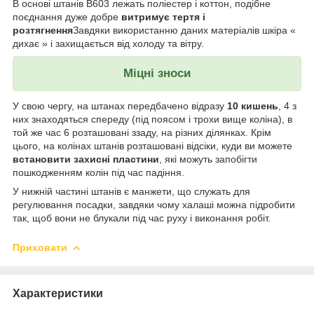
В основі штанів B603 лежать поліестер і коттон, подібне
поєднання дуже добре
витримує тертя і
розтягнення
Завдяки використанню даних матеріалів шкіра «
дихає » і захищається від холоду та вітру.
Міцні зноси
У свою чергу, на штанах передбачено відразу
10 кишень
, 4 з
них знаходяться спереду (під поясом і трохи вище коліна), в
той же час 6 розташовані ззаду, на різних ділянках. Крім
цього, на колінах штанів розташовані відсіки, куди ви можете
встановити захисні пластини
, які можуть запобігти
пошкодженням колін під час падіння.
У нижній частині штанів є манжети, що служать для
регулювання посадки, завдяки чому халаші можна підробити
так, щоб вони не блукали під час руху і виконання робіт.
Приховати
Характеристики