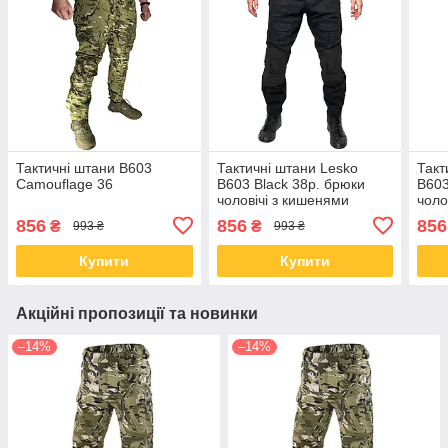
Тактичні штани B603
Тактичні штани Lesko
Такт
Camouflage 36
B603 Black 38р. брюки
B603
чоловічі з кишенями
чоло
856
856
856
₴
₴
993 ₴
993 ₴
Купити
Купити
Акційні пропозиції та новинки
–14%
–14%