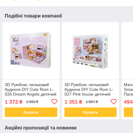
Подібні товари компанії
3D Румбокс ляльковий
3D Румбокс ляльковий
Магн
будинок DIY Cute Rom L-
будинок DIY Cute Rom L-
Smar
026 Dream Angels дитячий
027 Pink house дитячий
Пали
конструктор
конструктор
дитя
1 372
1 351
494
₴
₴
1 592 ₴
1 567 ₴
дріб
Купити
Купити
Акційні пропозиції та новинки