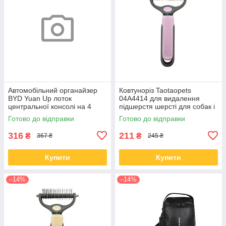
Автомобільний органайзер
Ковтуноріз Taotaopets
BYD Yuan Up лоток
04A4414 для видалення
центральної консолі на 4
підшерстя шерсті для собак і
відділення
кішок Pink
Готово до відправки
Готово до відправки
316
211
₴
₴
367 ₴
245 ₴
Купити
Купити
–14%
–14%