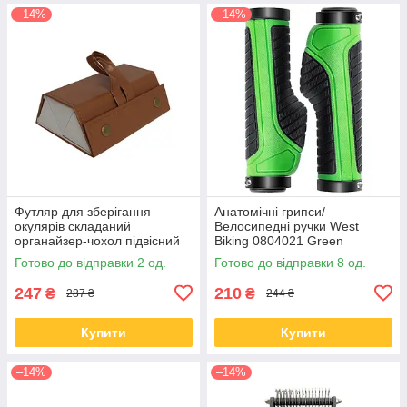
–14%
–14%
Футляр для зберігання
Анатомічні грипси/
окулярів складаний
Велосипедні ручки West
органайзер-чохол підвісний
Biking 0804021 Green
Коричневий 3 відділення
Готово до відправки 2 од.
Готово до відправки 8 од.
247
210
₴
₴
287 ₴
244 ₴
Купити
Купити
–14%
–14%