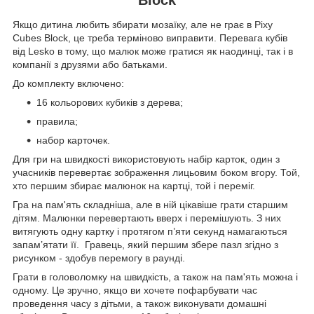
Якщо дитина любить збирати мозаїку, але не грає в Pixy
Cubes Block, це треба терміново виправити. Перевага кубів
від Lesko в тому, що малюк може гратися як наодинці, так і в
компанії з друзями або батьками.
До комплекту включено:
16 кольорових кубиків з дерева;
правила;
набор карточек.
Для гри на швидкості використовують набір карток, один з
учасників перевертає зображення лицьовим боком вгору. Той,
хто першим збирає малюнок на картці, той і переміг.
Гра на пам'ять складніша, але в ній цікавіше грати старшим
дітям. Малюнки перевертають вверх і перемішують. З них
витягують одну картку і протягом п’яти секунд намагаються
запам’ятати її. Гравець, який першим збере пазл згідно з
рисунком - здобув перемогу в раунді.
Грати в головоломку на швидкість, а також на пам'ять можна і
одному. Це зручно, якщо ви хочете пофарбувати час
проведення часу з дітьми, а також виконувати домашні