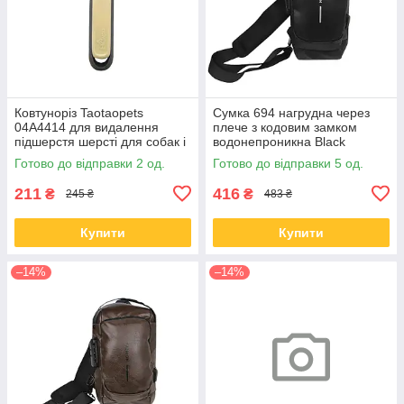
Ковтуноріз Taotaopets
Сумка 694 нагрудна через
04A4414 для видалення
плече з кодовим замком
підшерстя шерсті для собак і
водонепроникна Black
кішок Yellow
Готово до відправки 2 од.
Готово до відправки 5 од.
211
416
₴
₴
245 ₴
483 ₴
Купити
Купити
–14%
–14%