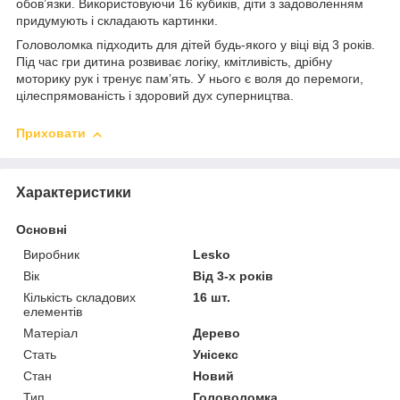
обов’язки. Використовуючи 16 кубиків, діти з задоволенням
придумують і складають картинки.
Головоломка підходить для дітей будь-якого у віці від 3 років.
Під час гри дитина розвиває логіку, кмітливість, дрібну
моторику рук і тренує пам’ять. У нього є воля до перемоги,
цілеспрямованість і здоровий дух суперництва.
Приховати
Характеристики
Основні
Виробник
Lesko
Вік
Від 3-х років
Кількість складових
16 шт.
елементів
Матеріал
Дерево
Стать
Унісекс
Стан
Новий
Тип
Головоломка