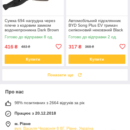
Сумка 694 нагрудна через
Автомобільний підсклянник
плече з кодовим замком
BYD Song Plus EV тримач
водонепроникна Dark Brown
силіконовий нековзний Black
Готово до відправки 8 од.
Готово до відправки 2 од.
416
317
₴
₴
483 ₴
368 ₴
Купити
Купити
Показати ще
Про нас
98% позитивних з 2664 відгуків за рік
Працює з 20.12.2018
м. Рівне
вул. Василя Червонія 8 8Г, Рівне, Україна