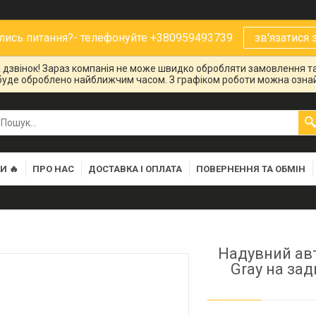
ись питання?- телефонуйте +380959493739
зв'язатися 
на дзвінок! Зараз компанія не може швидко обробляти замовлення та
буде оброблено найближчим часом. З графіком роботи можна ознай
И 🔥
ПРО НАС
ДОСТАВКА І ОПЛАТА
ПОВЕРНЕННЯ ТА ОБМІН
Надувний ав
Gray на за