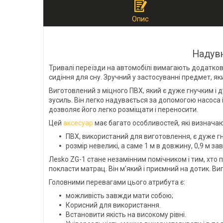
Опис
Надув
Тривалі переїзди на автомобілі вимагають додатков
сидіння для сну. Зручний у застосуванні предмет, я
Виготовлений з міцного ПВХ, який є дуже гнучким і 
зусиль. Він легко надувається за допомогою насоса і
дозволяє його легко розміщати і переносити.
Цей
аксесуар
має багато особливостей, які визначаю
ПВХ, використаний для виготовлення, є дуже гн
розмір невеликі, а саме 1 м в довжину, 0,9 м з
Леsko ZG-1 стане незамінним помічником і тим, хто
покласти матрац. Він м'який і приємний на дотик. Ви
Головними перевагами цього атрибута є:
можливість завжди мати собою;
Корисний для використання.
Встановити якість на високому рівні.