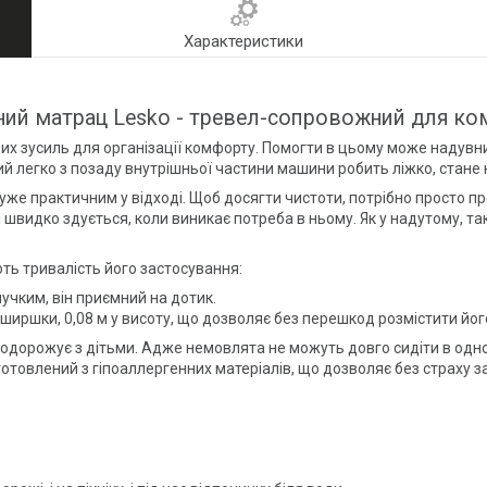
Характеристики
ний матрац Lesko - тревел-сопровожний для ко
их зусиль для організації комфорту. Помогти в цьому може надувн
кий легко з позаду внутрішньої частини машини робить ліжко, стане
дуже практичним у відході. Щоб досягти чистоти, потрібно просто п
 швидко здується, коли виникає потреба в ньому. Як у надутому, та
ть тривалість його застосування:
учким, він приємний на дотик.
авширшки, 0,08 м у висоту, що дозволяє без перешкод розмістити йог
 подорожує з дітьми. Адже немовлята не можуть довго сидіти в одн
готовлений з гіпоаллергенних матеріалів, що дозволяє без страху за