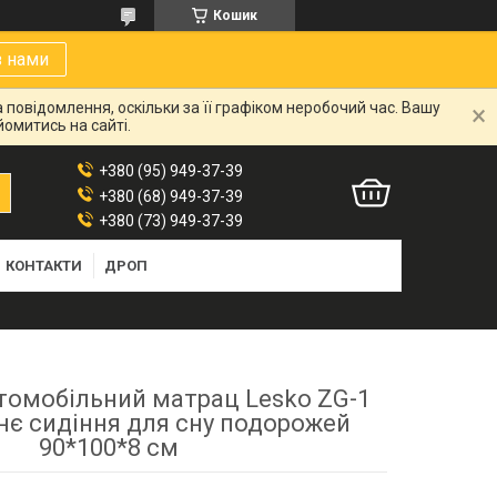
Кошик
з нами
 повідомлення, оскільки за її графіком неробочий час. Вашу
омитись на сайті.
+380 (95) 949-37-39
+380 (68) 949-37-39
+380 (73) 949-37-39
КОНТАКТИ
ДРОП
томобільний матрац Lesko ZG-1
днє сидіння для сну подорожей
90*100*8 см