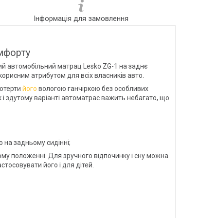
Інформація для замовлення
мфорту
ий автомобільний матрац Lesko ZG-1 на заднє
 корисним атрибутом для всіх власників авто.
ротерти
його
вологою ганчіркою без особливих
к і здутому варіанті автоматрас важить небагато, що
о на задньому сидінні;
ому положенні. Для зручного відпочинку і сну можна
стосовувати його і для дітей.