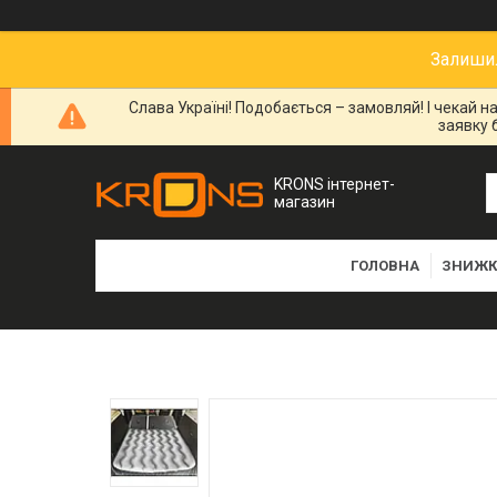
Залишил
Слава Україні! Подобається – замовляй! І чекай 
заявку 
KRONS інтернет-
магазин
ГОЛОВНА
ЗНИЖК