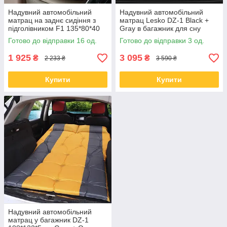
Надувний автомобільний
Надувний автомобільний
матрац на заднє сидіння з
матрац Lesko DZ-1 Black +
підголівником F1 135*80*40
Gray в багажник для сну
см Gray
відпочинку 180*132*5 см
Готово до відправки 16 од.
Готово до відправки 3 од.
1 925
3 095
₴
₴
2 233 ₴
3 590 ₴
Купити
Купити
Надувний автомобільний
матрац у багажник DZ-1