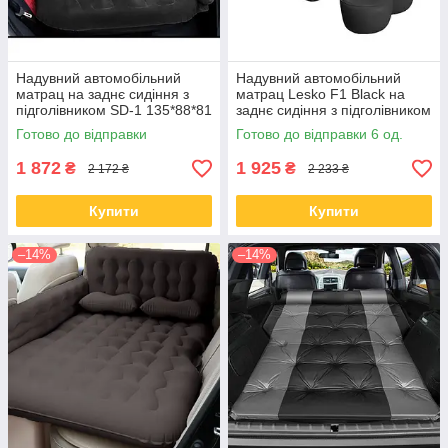
Надувний автомобільний
Надувний автомобільний
матрац на заднє сидіння з
матрац Lesko F1 Black на
підголівником SD-1 135*88*81
заднє сидіння з підголівником
см Black
135*80*40 см
Готово до відправки
Готово до відправки 6 од.
1 872
1 925
₴
₴
2 172 ₴
2 233 ₴
Купити
Купити
–14%
–14%