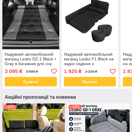
Надувний автомобільний
Надувний автомобільний
Наду
матрац Lesko DZ-1 Black +
матрац Lesko F1 Black на
матр
Gray в багажник для сну
заднє сидіння з
на з
відпочинку 180*132*5 см
підголівником 135*80*40
підг
3 095
1 925
1 8
₴
₴
3 590 ₴
2 233 ₴
см
см
Купити
Купити
Акційні пропозиції та новинки
–14%
–14%