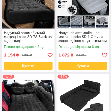
Надувний автомобільний
Надувний автомобільний
матрац Lesko SD-7S Black на
матрац Lesko SD-1 Gray на
заднє сидіння
заднє сидіння з підголівником
135*88*81 см
Готово до відправки 2 од.
Готово до відправки 6 од.
1 154
1 872
₴
₴
1 339 ₴
2 172 ₴
Купити
Купити
–14%
–14%