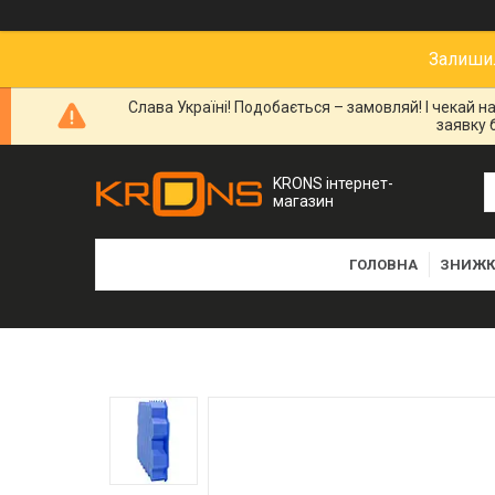
Залишил
Слава Україні! Подобається – замовляй! І чекай 
заявку 
KRONS інтернет-
магазин
ГОЛОВНА
ЗНИЖК