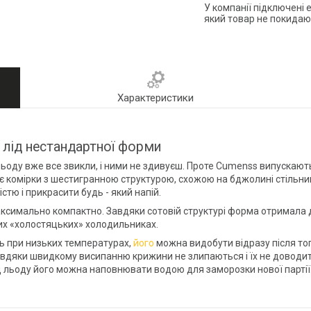
У компанії підключені 
який товар не покидаю
Характеристики
лід нестандартної форми
ьоду вже все звикли, і ними не здивуєш. Проте Cumenss випускають
є комірки з шестигранною структурою, схожою на бджолині стільник
тю і прикрасити будь - який напій.
симально компактно. Завдяки сотовій структурі форма отримала до
их «холостяцьких» холодильниках.
сть при низьких температурах,
його
можна видобути відразу після то
 Завдяки швидкому висипанню крижини не злипаються і їх не доводит
ід льоду його можна наповнювати водою для заморозки нової партії