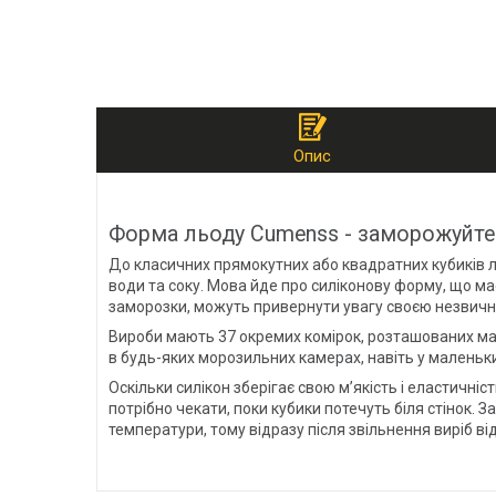
Опис
Форма льоду Cumenss - заморожуйте 
До класичних прямокутних або квадратних кубиків л
води та соку. Мова йде про силіконову форму, що ма
заморозки, можуть привернути увагу своєю незвичніс
Вироби мають 37 окремих комірок, розташованих мак
в будь-яких морозильних камерах, навіть у маленьк
Оскільки силікон зберігає свою м’якість і еластичні
потрібно чекати, поки кубики потечуть біля стінок.
температури, тому відразу після звільнення виріб в