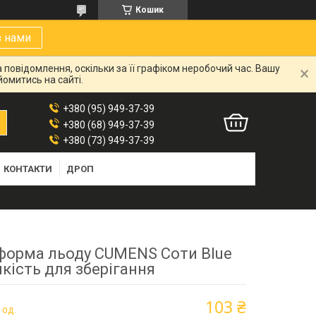
Кошик
з нами
 повідомлення, оскільки за її графіком неробочий час. Вашу
омитись на сайті.
+380 (95) 949-37-39
+380 (68) 949-37-39
+380 (73) 949-37-39
КОНТАКТИ
ДРОП
форма льоду CUMENS Соти Blue
кість для зберігання
103 ₴
 од.