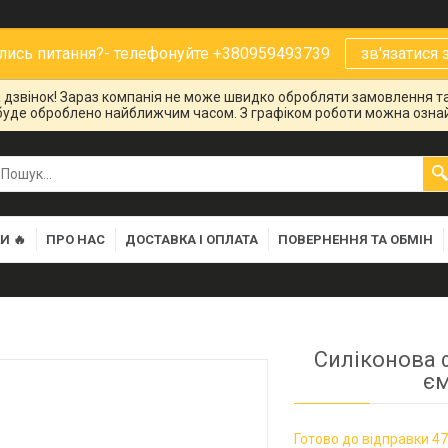
ись питання?- телефонуйте +380959493739
зв'язатися 
на дзвінок! Зараз компанія не може швидко обробляти замовлення та
буде оброблено найближчим часом. З графіком роботи можна ознай
И 🔥
ПРО НАС
ДОСТАВКА І ОПЛАТА
ПОВЕРНЕННЯ ТА ОБМІН
Силіконова 
єм
Готово до відправки 47