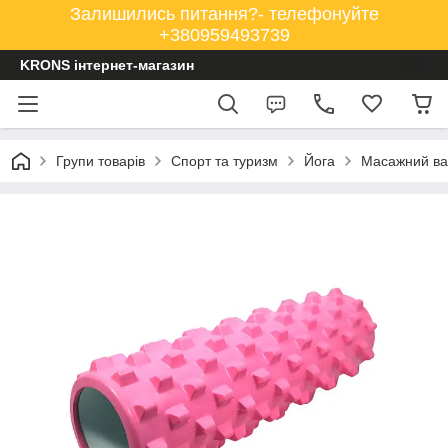
Залишились питання?- телефонуйте
+380959493739
KRONS інтернет-магазин
Групи товарів
Спорт та туризм
Йога
Масажний вал