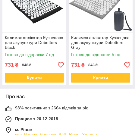
Килимок аплікатор Кузнєцова
Килимок аплікатор Кузнєцова
для акупунктури Dobetters
для акупунктури Dobetters
Black
Gray
Готово до відправки 7 од.
Готово до відправки 5 од.
731
731
₴
₴
848 ₴
848 ₴
Купити
Купити
Про нас
98% позитивних з 2664 відгуків за рік
Працює з 20.12.2018
м. Рівне
вул. Василя Червонія 8 8Г, Рівне, Україна