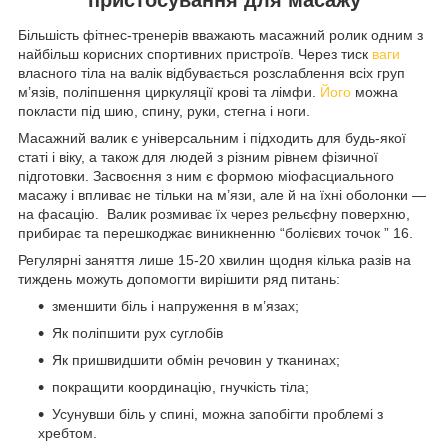
Більшість фітнес-тренерів вважають масажний ролик одним з
найбільш корисних спортивних пристроїв. Через тиск
ваги
власного тіла на валік відбувається розслаблення всіх груп
м’язів, поліпшення циркуляції крові та лімфи.
Його
можна
покласти під шию, спину, руки, стегна і ноги.
Масажний валик є універсальним і підходить для будь-якої
статі і віку, а також для людей з різним рівнем фізичної
підготовки. Засвоєння з ним є формою міофасциального
масажу і впливає не тільки на м’язи, але й на їхні оболонки —
на фасацію. Валик розмиває їх через рельєфну поверхню,
прибирає та перешкоджає виникненню “болієвих точок ” 16.
Регулярні заняття лише 15-20 хвилин щодня кілька разів на
тиждень можуть допомогти вирішити ряд питань:
зменшити біль і напруження в м’язах;
Як поліпшити рух суглобів
Як пришвидшити обмін речовин у тканинах;
покращити координацію, гнучкість тіла;
Усунувши біль у спині, можна запобігти проблемі з
хребтом.