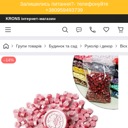
Залишились питання?- телефонуйте
+380959493739
KRONS інтернет-магазин
Групи товарів
Будинок та сад
Руколір і декор
Віск
–14%