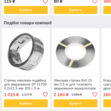
115
80
300
₴
₴
Купити
Купити
Подібні товари компанії
Стрічка нікелева подвійна
Нікелева стрічка 8x0.15
Кліш
для зварювання 2P 21700
мм 0.5 кг для точкового
сург
0.2x21.5 мм 205 г, 5 м
зварювання акумуляторів
друк
1 015
2 160
260
₴
₴
1 177 ₴
2 506 ₴
Купити
Купити