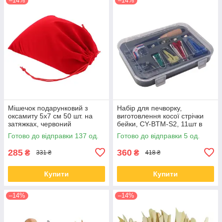
–14%
–14%
Мішечок подарунковий з
Набір для печворку,
оксамиту 5x7 см 50 шт. на
виготовлення косої стрічки
затяжках, червоний
бейки, CY-BTM-S2, 11шт в
кейсі
Готово до відправки 137 од.
Готово до відправки 5 од.
285
360
₴
₴
331 ₴
418 ₴
Купити
Купити
–14%
–14%