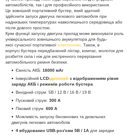
автомобілістів, так і для професійного використання.
Це зовнішній портативний бустер, який здатний
здійснити запуск двигуна легкового автомобіля при
наднизьких температурах навколишнього середовища або
після довгого простою.
Крім функції запуску двигуна прилад може виконувати роль
універсального зовнішнього акумулятора для будь-
якої сучасної портативної
електроніки
. Також, в
корпусі бустера передбачений ліхтар, компас, молоток для
розбиття скла і ніж для екстренного перерізання
автомобільного ремня безпеки.
Ємність АКБ:
16000 мАг
Інверсійний
LCD-
дисплей
з відображенням рівня
заряду АКБ і режимів роботи бустера
Вихідний струм: 5В / 12 В / 16 В / 19 В
Пусковий струм:
300 А
Піковий струм:
600 А
Можливість запуску бензинових та дизельних
двигунів легкових автомобілів
4 вбудованих USB-роз'єми 5В / 1А
для зарядки