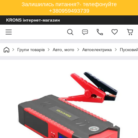
Залишились питання?- телефонуйте
+380959493739
KRONS інтернет-магазин
Групи товарів
Авто, мото
Автоелектрика
Пусковий