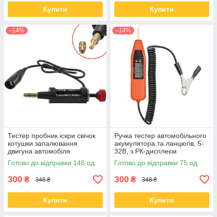
Купити
Купити
–14%
–14%
Тестер пробник іскри свічок
Ручка тестер автомобільного
котушки запалювання
акумулятора та ланцюгів, 5-
двигуна автомобіля
32В, з РК-дисплеєм
Готово до відправки 148 од.
Готово до відправки 75 од.
300
300
₴
₴
348 ₴
348 ₴
Купити
Купити