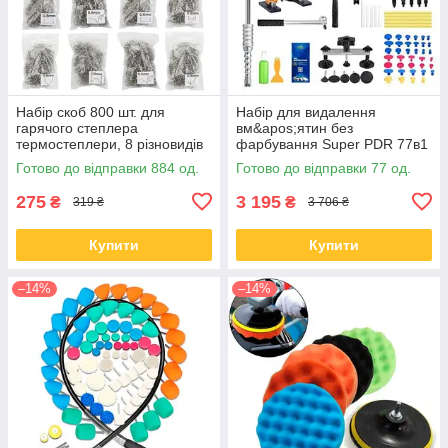
Набір скоб 800 шт. для
Набір для видалення
гарячого степлера
вм&apos;ятин без
термостеплери, 8 різновидів
фарбування Super PDR 77в1
Професійний
Готово до відправки 884 од.
Готово до відправки 77 од.
275
3 195
₴
₴
319 ₴
3 706 ₴
Купити
Купити
–14%
–14%