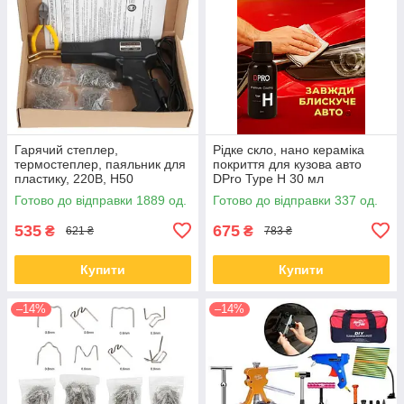
Гарячий степлер,
Рідке скло, нано кераміка
термостеплер, паяльник для
покриття для кузова авто
пластику, 220В, H50
DPro Type H 30 мл
паяльник для бамперів зі
Готово до відправки 1889 од.
Готово до відправки 337 од.
скобами
535
675
₴
₴
621 ₴
783 ₴
Купити
Купити
–14%
–14%