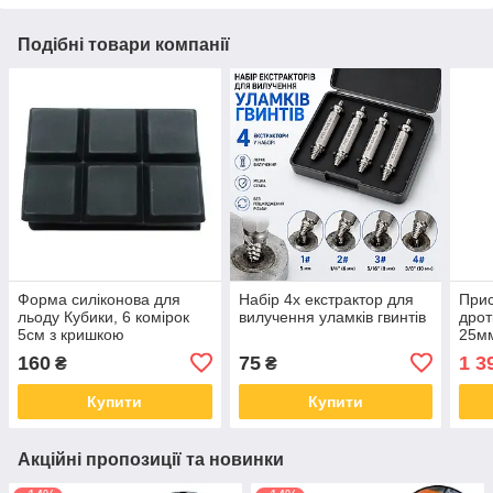
Подібні товари компанії
Форма силіконова для
Набір 4x екстрактор для
Прис
льоду Кубики, 6 комірок
вилучення уламків гвинтів
дрот
5см з кришкою
25мм
160
75
1 3
₴
₴
Купити
Купити
Акційні пропозиції та новинки