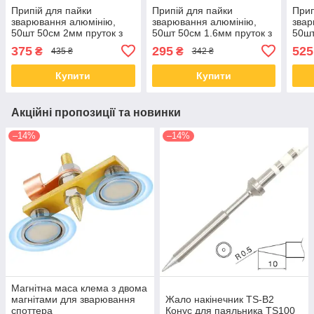
Припій для пайки
Припій для пайки
Прип
зварювання алюмінію,
зварювання алюмінію,
звар
50шт 50см 2мм пруток з
50шт 50см 1.6мм пруток з
50шт
флюсом
флюсом
флю
375
295
525
₴
₴
435 ₴
342 ₴
Купити
Купити
Акційні пропозиції та новинки
–14%
–14%
Магнітна маса клема з двома
магнітами для зварювання
Жало накінечник TS-B2
споттера
Конус для паяльника TS100