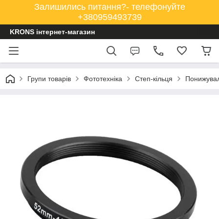
Залишились питання?- телефонуйте
+380959493739
KRONS інтернет-магазин
Групи товарів
Фототехніка
Степ-кільця
Понижувал