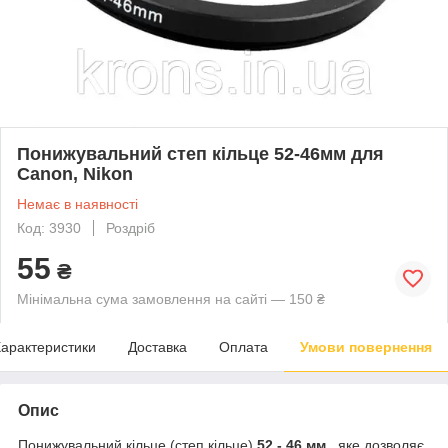
Понижувальний степ кільце 52-46мм для
Canon, Nikon
Немає в наявності
Код: 3930
Роздріб
55
₴
Мінімальна сума замовлення на сайті — 150 ₴
арактеристики
Доставка
Оплата
Умови повернення
Опис
Понижувальний кільце (степ кільце)
52 - 46 мм
, яке дозволяє