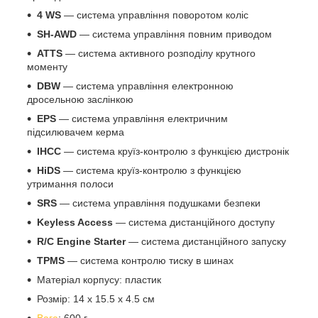
4 WS
— система управління поворотом коліс
SH-AWD
— система управління повним приводом
ATTS
— система активного розподілу крутного
моменту
DBW
— система управління електронною
дросельною заслінкою
EPS
— система управління електричним
підсилювачем керма
IHCC
— система круїз-контролю з функцією дистронік
HiDS
— система круїз-контролю з функцією
утримання полоси
SRS
— система управління подушками безпеки
Keyless Access
— система дистанційного доступу
R/C Engine Starter
— система дистанційного запуску
TPMS
— система контролю тиску в шинах
Матеріал корпусу: пластик
Розмір: 14 x 15.5 x 4.5 см
Вага
: 600 г