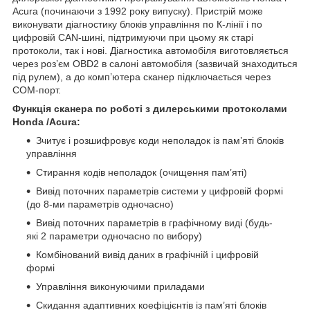
Acura (починаючи з 1992 року випуску). Пристрій може
виконувати діагностику блоків управління по К-лінії і по
цифровій CAN-шині, підтримуючи при цьому як старі
протоколи, так і нові. Діагностика автомобіля виготовляється
через роз’єм OBD2 в салоні автомобіля (зазвичай знаходиться
під рулем), а до комп’ютера сканер підключається через
СОМ-порт.
Функція сканера по роботі з дилерськими протоколами
Honda /Acura:
Зчитує і розшифровує коди неполадок із пам’яті блоків
управління
Стирання кодів неполадок (очищення пам’яті)
Вивід поточних параметрів системи у цифровій формі
(до 8-ми параметрів одночасно)
Вивід поточних параметрів в графічному виді (будь-
які 2 параметри одночасно по вибору)
Комбінований вивід даних в графічній і цифровій
формі
Управління виконуючими приладами
Скидання адаптивних коефіцієнтів із пам’яті блоків