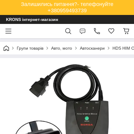
Залишились питання?- телефонуйте
+380959493739
KRONS інтернет-магазин
Групи товарів
Авто, мото
Автосканери
HDS HIM OB