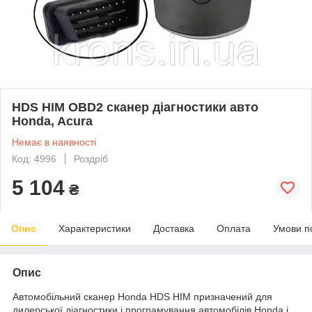
HDS HIM OBD2 сканер діагностики авто
Honda, Acura
Немає в наявності
Код: 4996
Роздріб
5 104
₴
Опис
Характеристики
Доставка
Оплата
Умови п
Опис
Автомобільний сканер Honda HDS HIM призначений для
дилерської діагностики і програмування автомобілів Honda і