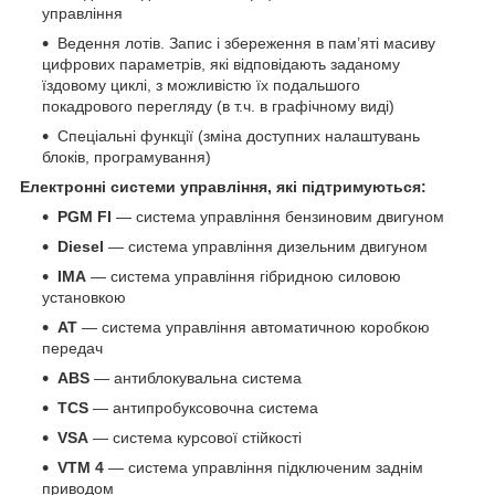
управління
Ведення лотів. Запис і збереження в пам’яті масиву
цифрових параметрів, які відповідають заданому
їздовому циклі, з можливістю їх подальшого
покадрового перегляду (в т.ч. в графічному виді)
Спеціальні функції (зміна доступних налаштувань
блоків, програмування)
Електронні системи управління, які підтримуються:
PGM FI
— система управління бензиновим двигуном
Diesel
— система управління дизельним двигуном
IMA
— система управління гібридною силовою
установкою
AT
— система управління автоматичною коробкою
передач
ABS
— антиблокувальна система
TCS
— антипробуксовочна система
VSA
— система курсової стійкості
VTM 4
— система управління підключеним заднім
приводом