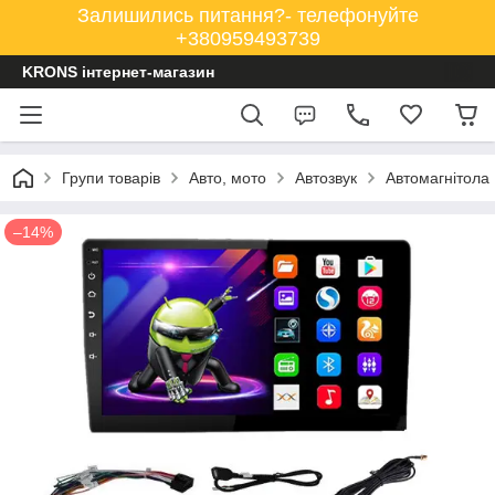
Залишились питання?- телефонуйте
+380959493739
KRONS інтернет-магазин
Групи товарів
Авто, мото
Автозвук
Автомагнітола 
–14%