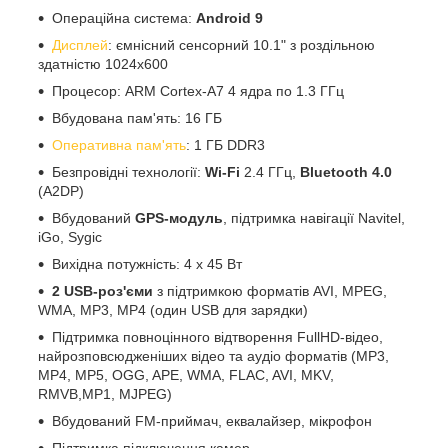
Операційна система:
Android 9
Дисплей
: ємнісний сенсорний 10.1" з роздільною
здатністю 1024х600
Процесор: ARM Cortex-A7 4 ядра по 1.3 ГГц
Вбудована пам'ять: 16 ГБ
Оперативна пам'ять
: 1 ГБ DDR3
Безпровідні технології:
Wi-Fi
2.4 ГГц,
Bluetooth 4.0
(A2DP)
Вбудований
GPS-модуль
, підтримка навігації Navitel,
iGo, Sygic
Вихідна потужність: 4 х 45 Вт
2 USB-роз'єми
з підтримкою форматів AVI, MPEG,
WMA, MP3, MP4 (один USB для зарядки)
Підтримка повноцінного відтворення FullHD-відео,
найрозповсюдженіших відео та аудіо форматів (MP3,
MP4, MP5, OGG, APE, WMA, FLAC, AVI, MKV,
RMVB,MP1, MJPEG)
Вбудований FM-приймач, еквалайзер, мікрофон
Підтримка підключення камер