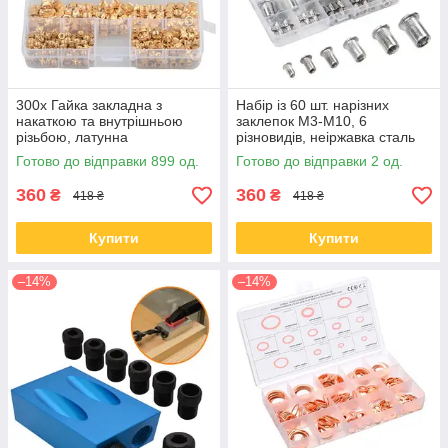
300x Гайка закладна з
Набір із 60 шт. нарізних
накаткою та внутрішньою
заклепок М3-М10, 6
різьбою, латунна
різновидів, неіржавка сталь
Готово до відправки 899 од.
Готово до відправки 2 од.
360
360
₴
₴
418 ₴
418 ₴
Купити
Купити
–14%
–14%