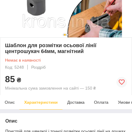
Шаблон для розмітки осьової лінії
центрошукач 64мм, магнітний
Немає в наявності
Код: 5248
Роздріб
85
₴
Мінімальна сума замовлення на сайті — 150 ₴
Опис
Характеристики
Доставка
Оплата
Умови 
Опис
Пристрій для швидкої і точної розмітки осьової лінії на дошках