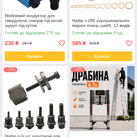
Меблевий кондуктор для
свердління отворів під косий
Набір з 280 ущільнювальних
шуруп під кутом
мідних кілець шайб, 12 видів
Готово до відправки 276 од.
Готово до відправки 8 од.
230
585
₴
₴
267 ₴
679 ₴
Купити
Купити
–14%
–14%
Набір із 6 шт. адаптерів для