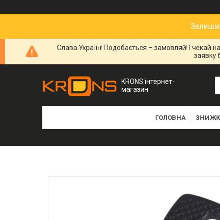
Залишил
Слава Україні! Подобається – замовляй! І чекай 
заявку 
KRONS інтернет-
магазин
ГОЛОВНА
ЗНИЖК