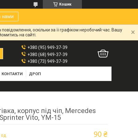
Кошик
з нами
 повідомлення, оскільки за її графіком неробочий час. Вашу
омитись на сайті.
+380 (95) 949-37-39
+380 (68) 949-37-39
+380 (73) 949-37-39
КОНТАКТИ
ДРОП
івка, корпус під чіп, Mercedes
Sprinter Vito, YM-15
90 ₴
 од.