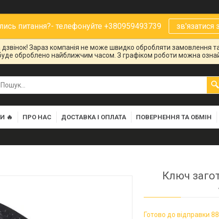
ись питання?- телефонуйте +380959493739
зв'язатися 
на дзвінок! Зараз компанія не може швидко обробляти замовлення та
буде оброблено найближчим часом. З графіком роботи можна ознай
И 🔥
ПРО НАС
ДОСТАВКА І ОПЛАТА
ПОВЕРНЕННЯ ТА ОБМІН
Ключ загот
Готово до відправки 88