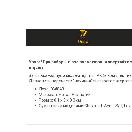
Опис
Увага! При виборі ключа запалювання звертайте ув
відсіку.
Заготівка-корпус з місцем під чіп TPX (в комплект 
Дозволить перенести "начиння" зі старого затертого
Лезо:
DW04R
Матеріал: метал + пластик
Розмір: 8.1 х 3 х 0.8 см
Сумісність з моделями Chevrolet: Aveo, Sail, Lova,