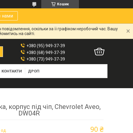
Кошик
з нами
 повідомлення, оскільки за її графіком неробочий час. Вашу
омитись на сайті.
+380 (95) 949-37-39
+380 (68) 949-37-39
+380 (73) 949-37-39
КОНТАКТИ
ДРОП
а, корпус під чіп, Chevrolet Aveo,
DW04R
90 ₴
 од.