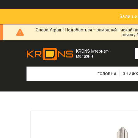
Залишил
Слава Україні! Подобається – замовляй! І чекай 
заявку 
KRONS інтернет-
магазин
ГОЛОВНА
ЗНИЖК