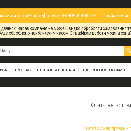
ись питання?- телефонуйте +380959493739
зв'язатися 
на дзвінок! Зараз компанія не може швидко обробляти замовлення та
буде оброблено найближчим часом. З графіком роботи можна ознай
И 🔥
ПРО НАС
ДОСТАВКА І ОПЛАТА
ПОВЕРНЕННЯ ТА ОБМІН
Ключ заготівк
Готово до відправки 27