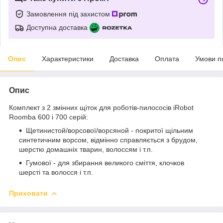
Замовлення під захистом
Доступна доставка
Опис
Характеристики
Доставка
Оплата
Умови п
Опис
Комплект з 2 змінних щіток для роботів-пилососів iRobot
Roomba 600 і 700 серій:
Щетинистой/ворсової/ворсяной - покритої щільним
синтетичним ворсом, відмінно справляється з брудом,
шерстю домашніх тварин, волоссям і т.п.
Гумової - для збирання великого сміття, клочков
шерсті та волосся і т.п.
Приховати