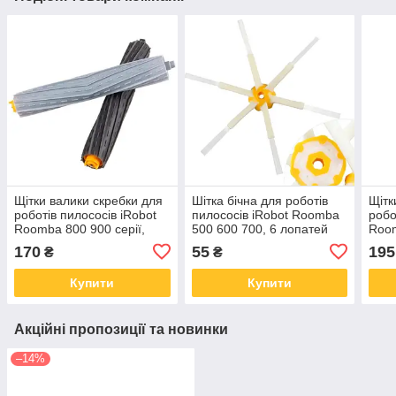
Щітки валики скребки для
Шітка бічна для роботів
Щітк
роботів пилососів iRobot
пилососів iRobot Roomba
робо
Roomba 800 900 серії,
500 600 700, 6 лопатей
Room
пара
170
55
195
₴
₴
Купити
Купити
Акційні пропозиції та новинки
–14%