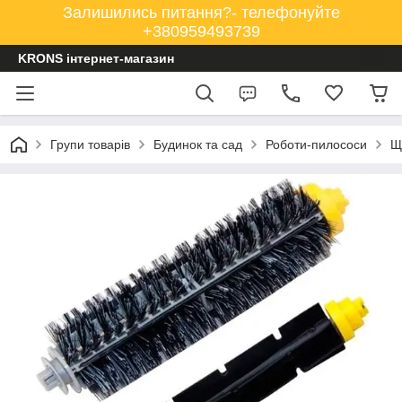
Залишились питання?- телефонуйте
+380959493739
KRONS інтернет-магазин
Групи товарів
Будинок та сад
Роботи-пилососи
Щ