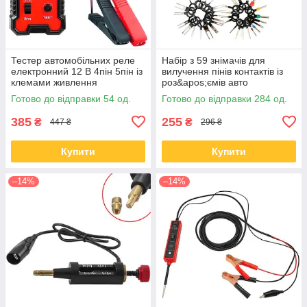
Тестер автомобільних реле
Набір з 59 знімачів для
електронний 12 В 4пін 5пін із
вилучення пінів контактів із
клемами живлення
роз&apos;ємів авто
Готово до відправки 54 од.
Готово до відправки 284 од.
385
255
₴
₴
447 ₴
296 ₴
Купити
Купити
–14%
–14%