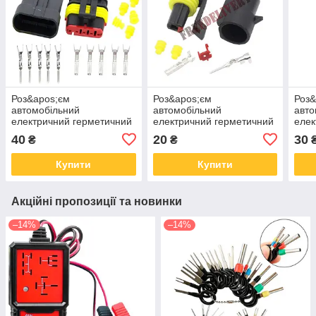
Роз&apos;єм
Роз&apos;єм
Роз&
автомобільний
автомобільний
авто
електричний герметичний
електричний герметичний
елек
DJ7051-1.5 комплект 5pin
DJ7011-1.5 комплект 1pin
DJ70
40
20
30
₴
₴
Купити
Купити
Акційні пропозиції та новинки
–14%
–14%