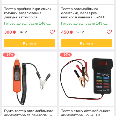
Тестер пробник іскри свічок
Тестер автомобільної
котушки запалювання
електрики, перевірка
двигуна автомобіля
цілісності ланцюга, 6-24 В,
EM285
Готово до відправки 146 од.
Готово до відправки 143 од.
300
450
₴
₴
348 ₴
522 ₴
Купити
Купити
–14%
–14%
Ручка тестер автомобільного
Тестер стану автомобільного
акумулятора та ланцюгів, 5-
акумулятора 12-24 В із