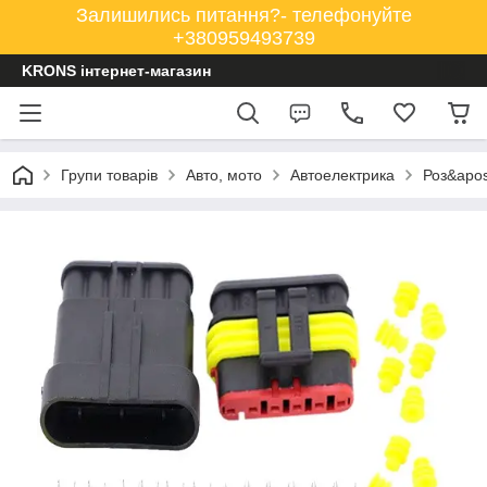
Залишились питання?- телефонуйте
+380959493739
KRONS інтернет-магазин
Групи товарів
Авто, мото
Автоелектрика
Роз&apos