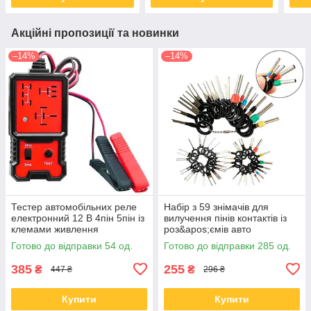
Акційні пропозиції та новинки
–14%
–14%
Тестер автомобільних реле
Набір з 59 знімачів для
електронний 12 В 4пін 5пін із
вилучення пінів контактів із
клемами живлення
роз&apos;ємів авто
Готово до відправки 54 од.
Готово до відправки 285 од.
385
255
₴
₴
447 ₴
296 ₴
Купити
Купити