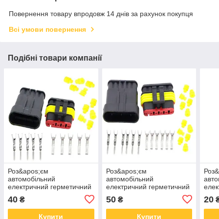
Повернення товару впродовж 14 днів за рахунок покупця
Всі умови повернення
Подібні товари компанії
Роз&apos;єм
Роз&apos;єм
Роз&
автомобільний
автомобільний
авто
електричний герметичний
електричний герметичний
елек
DJ7051-1.5 комплект 5pin
DJ7061-1.5 комплект 6 pin
DJ70
40
50
20
₴
₴
Купити
Купити