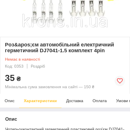
Роз&apos;єм автомобільний електричний
герметичний DJ7041-1.5 комплект 4pin
Немає в наявності
Код: 0353
Роздріб
35
₴
Мінімальна сума замовлення на сайті — 150 ₴
Опис
Характеристики
Доставка
Оплата
Умови 
Опис
Чотирьохконтактний герметичний пластиковий роз'єм DJ7041-