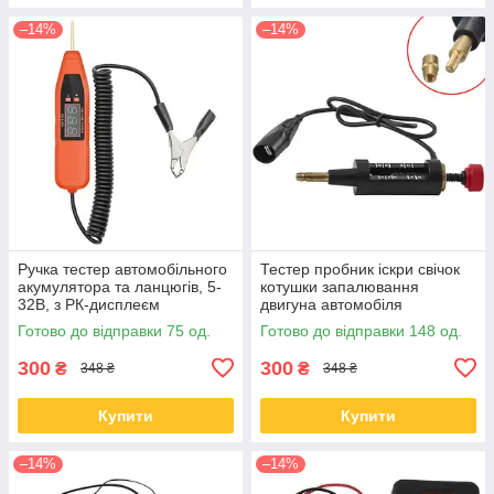
–14%
–14%
Ручка тестер автомобільного
Тестер пробник іскри свічок
акумулятора та ланцюгів, 5-
котушки запалювання
32В, з РК-дисплеєм
двигуна автомобіля
Готово до відправки 75 од.
Готово до відправки 148 од.
300
300
₴
₴
348 ₴
348 ₴
Купити
Купити
–14%
–14%