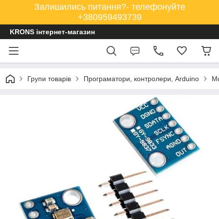
Залишились питання?- телефонуйте
+380959493739
KRONS інтернет-магазин
Групи товарів
Програматори, контролери, Arduino
Мо