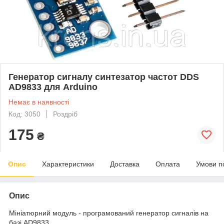
Генератор сигналу синтезатор частот DDS
AD9833 для Arduino
Немає в наявності
Код: 3050
Роздріб
175
₴
Опис
Характеристики
Доставка
Оплата
Умови п
Опис
Мініатюрний модуль - програмований генератор сигналів на
базі AD9833.