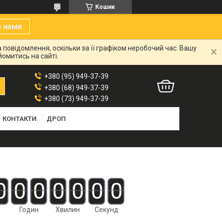
Кошик
з нами
 повідомлення, оскільки за її графіком неробочий час. Вашу
омитись на сайті.
+380 (95) 949-37-39
+380 (68) 949-37-39
+380 (73) 949-37-39
КОНТАКТИ
ДРОП
0
0
0
0
0
0
0
Годин
Хвилин
Секунд