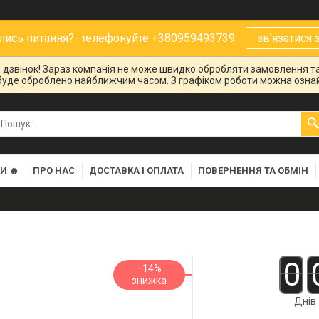
ись питання?- телефонуйте +380959493739
зв'язатися 
на дзвінок! Зараз компанія не може швидко обробляти замовлення та
буде оброблено найближчим часом. З графіком роботи можна ознай
И 🔥
ПРО НАС
ДОСТАВКА І ОПЛАТА
ПОВЕРНЕННЯ ТА ОБМІН
0
–14%
Днів