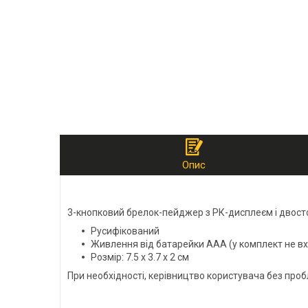
Опис
3-кнопковий брелок-пейджер з РК-дисплеєм і двост
Русифікований
Живлення від батарейки ААА (у комплект не в
Розмір: 7.5 х 3.7 х 2 см
При необхідності, керівництво користувача без проб