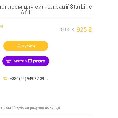
сплеєм для сигналізації StarLine
A61
од.
925 ₴
1 073 ₴
Купити
Купити з
+380 (95) 949-37-39
тягом 14 днів
за рахунок покупця