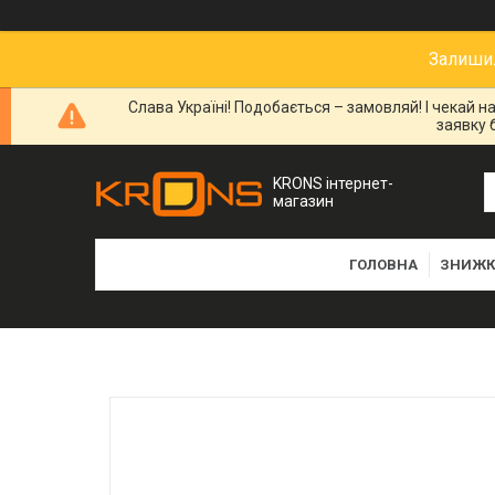
Залишил
Слава Україні! Подобається – замовляй! І чекай 
заявку 
KRONS інтернет-
магазин
ГОЛОВНА
ЗНИЖК