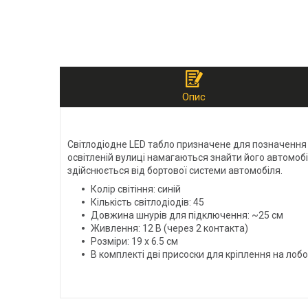
Опис
Світлодіодне LED табло призначене для позначення і р
освітленій вулиці намагаються знайти його автомобі
здійснюється від бортової системи автомобіля.
Колір світіння: синій
Кількість світлодіодів: 45
Довжина шнурів для підключення: ~25 см
Живлення: 12 В (через 2 контакта)
Розміри: 19 х 6.5 см
В комплекті дві присоски для кріплення на лоб