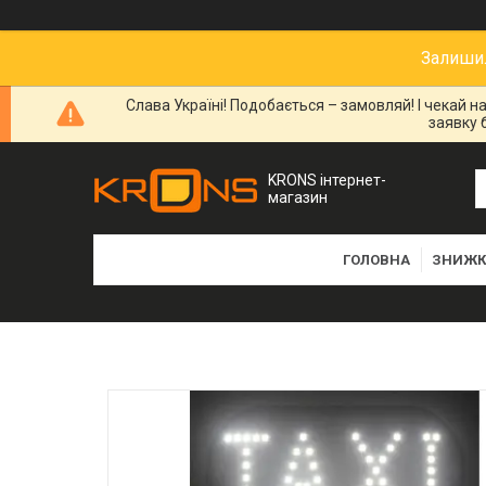
Залишил
Слава Україні! Подобається – замовляй! І чекай 
заявку 
KRONS інтернет-
магазин
ГОЛОВНА
ЗНИЖК