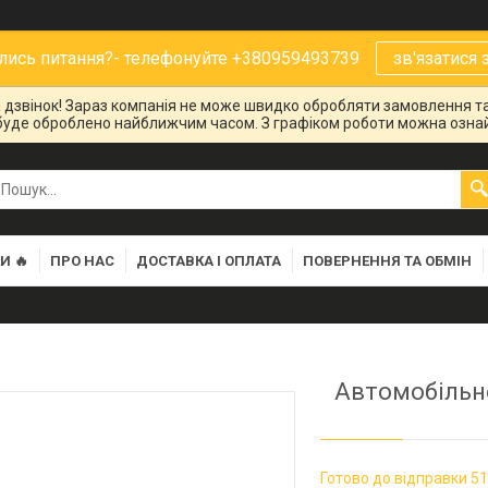
ись питання?- телефонуйте +380959493739
зв'язатися 
на дзвінок! Зараз компанія не може швидко обробляти замовлення та
буде оброблено найближчим часом. З графіком роботи можна ознай
И 🔥
ПРО НАС
ДОСТАВКА І ОПЛАТА
ПОВЕРНЕННЯ ТА ОБМІН
Автомобільне
Готово до відправки 51