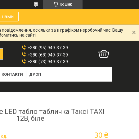
Кошик
з нами
 повідомлення, оскільки за її графіком неробочий час. Вашу
омитись на сайті.
+380 (95) 949-37-39
+380 (68) 949-37-39
+380 (73) 949-37-39
КОНТАКТИ
ДРОП
 LED табло табличка Таксі TAXI
12В, біле
30 ₴
 од.