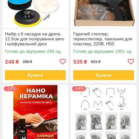
Набір з 6 насадок на дриль
Гарячий степлер,
12.5см для полірування авто
термостеплер, паяльник для
і шліфувальний диск
пластику, 220В, H50
паяльник для бамперів зі
Готово до відправки 296 од.
Готово до відправки 1901 од.
скобами
248
535
₴
₴
288 ₴
621 ₴
Купити
Купити
–14%
–14%