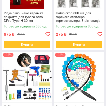
Рідке скло, нано кераміка
Набір скоб 800 шт. для
покриття для кузова авто
гарячого степлера
DPro Type H 30 мл
термостеплери, 8 різновидів
Готово до відправки 338 од.
Готово до відправки 888 од.
675
275
₴
₴
783 ₴
319 ₴
Купити
Купити
–14%
–14%