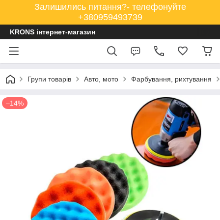
Залишились питання?- телефонуйте
+380959493739
KRONS інтернет-магазин
Групи товарів
Авто, мото
Фарбування, рихтування
–14%