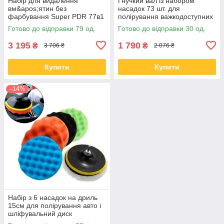
Набір для видалення
Гнучкий вал із набором
вм&apos;ятин без
насадок 73 шт. для
фарбування Super PDR 77в1
полірування важкодоступних
Професійний
місць
Готово до відправки 79 од.
Готово до відправки 30 од.
3 195
1 790
₴
₴
3 706 ₴
2 076 ₴
Купити
Купити
–14%
Набір з 6 насадок на дриль
15см для полірування авто і
шліфувальний диск