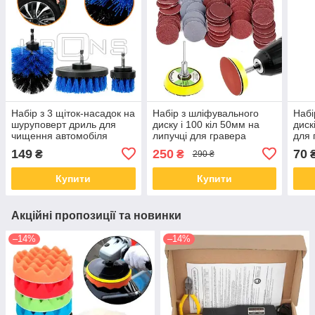
Набір з 3 щіток-насадок на
Набір з шліфувального
Набі
шуруповерт дриль для
диску і 100 кіл 50мм на
диск
чищення автомобіля
липучці для гравера
для 
дремеля
149
250
70
₴
₴
290 ₴
Купити
Купити
Акційні пропозиції та новинки
–14%
–14%