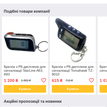
Подібні товари компанії
Брелок з РК-дисплеєм для
Брелок з РК-дисплеєм для
Брел
сигналізації StarLine A63,
сигналізації Tomahawk TZ-
сигн
A93
9010
1 200
615
1 0
₴
₴
1 392 ₴
713 ₴
Купити
Купити
Акційні пропозиції та новинки