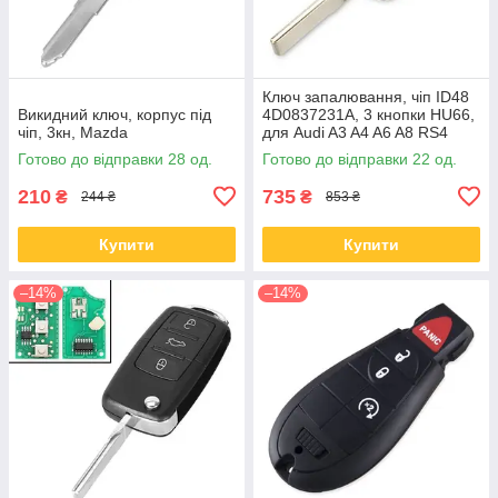
Ключ запалювання, чіп ID48
Викидний ключ, корпус під
4D0837231A, 3 кнопки HU66,
чіп, 3кн, Mazda
для Audi A3 A4 A6 A8 RS4
Готово до відправки 28 од.
Готово до відправки 22 од.
210
735
₴
₴
244 ₴
853 ₴
Купити
Купити
–14%
–14%