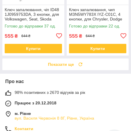
Ключ запалювання, чіп ID48
Ключ запалювання, чип
1J0959753DA, 3 кнопки, для
M3N5WY783X IYZ-C01C, 4
Volkswagen, Seat, Skoda
кнопки, для Chrysler, Dodge
Готово до відправки 37 од.
Готово до відправки 22 од.
555
555
₴
₴
644 ₴
644 ₴
Купити
Купити
Показати ще
Про нас
98% позитивних з 2670 відгуків за рік
Працює з 20.12.2018
м. Рівне
вул. Василя Червонія 8 8Г, Рівне, Україна
Контакти