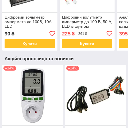
Цифровий вольтметр
Цифровий вольтметр
Анал
амперметр до 100В, 10А,
амперметр до 100 В, 50 А,
воль
LED
LED із шунтом
ватм
6.5 
90
225
395
₴
₴
261 ₴
Купити
Купити
Акційні пропозиції та новинки
–14%
–14%