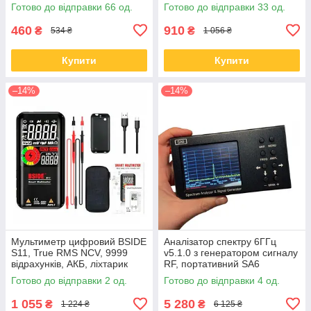
відрахунків
Готово до відправки 66 од.
Готово до відправки 33 од.
460
910
₴
₴
534 ₴
1 056 ₴
Купити
Купити
–14%
–14%
Мультиметр цифровий BSIDE
Аналізатор спектру 6ГГц
S11, True RMS NCV, 9999
v5.1.0 з генератором сигналу
відрахунків, АКБ, ліхтарик
RF, портативний SA6
Готово до відправки 2 од.
Готово до відправки 4 од.
1 055
5 280
₴
₴
1 224 ₴
6 125 ₴