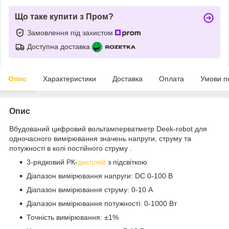
Що таке купити з Пром?
Замовлення під захистом
Доступна доставка
Опис
Характеристики
Доставка
Оплата
Умови п
Опис
Вбудований цифровий вольтамперватметр Deek-robot для
одночасного вимірювання значень напруги, струму та
потужності в колі постійного струму .
3-рядковий РК-
дисплей
з підсвіткою
Діапазон вимірювання напруги: DC 0-100 В
Діапазон вимірювання струму: 0-10 А
Діапазон вимірювання потужності: 0-1000 Вт
Точність вимірювання: ±1%