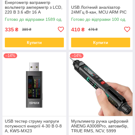
Енергометр ватраметр
вольтметр амперметр з LCD,
USB Логічний аналізатор
220 В 3.6 кВт 16 А
24МГц 8-кан, MCU ARM PIC
Готово до відправки 1589 од.
Готово до відправки 100 од.
335
410
₴
₴
389 ₴
476 ₴
Купити
Купити
–14%
–14%
USB тестер струму напруги
Мультиметр ручка цифровий
потужності енергії 4-30 В 0-8
ANENG A3008Pro, автовибір,
А, KWS-MX23
TRUE RMS, NCV, 5999