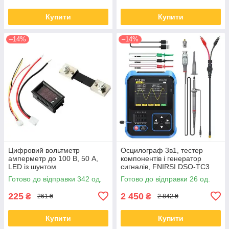
Купити
Купити
–14%
–14%
Цифровий вольтметр
Осцилограф 3в1, тестер
амперметр до 100 В, 50 А,
компонентів і генератор
LED із шунтом
сигналів, FNIRSI DSO-TC3
Готово до відправки 342 од.
Готово до відправки 26 од.
225
2 450
₴
₴
261 ₴
2 842 ₴
Купити
Купити